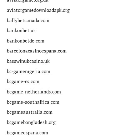
aviatorgamedownloadapk.org
ballybetcanada.com
bankonbet.us
bankonbetde.com
barcelonacasinoespana.com
basswinukcasino.uk
bc-gamenigeria.com
bcgame-cs.com
bcgame-netherlands.com
bcgame-southafrica.com
bcgameaustralia.com
bcgamebangladesh.org
bcgameespana.com