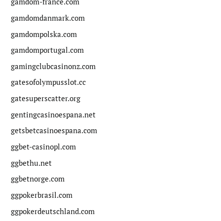
gamdom-france.com
gamdomdanmark.com
gamdompolska.com
gamdomportugal.com
gamingclubcasinonz.com
gatesofolympusslot.cc
gatesuperscatter.org
gentingcasinoespana.net
getsbetcasinoespana.com
ggbet-casinopl.com
ggbethu.net
ggbetnorge.com
ggpokerbrasil.com
ggpokerdeutschland.com