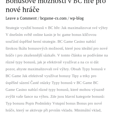
Bonusové možnosti v BC hře pro
možnosti
nové hráče
v
Leave a Comment
/
bcgame-cs.com
/
wp-blog
BC
hře
Strategie využití bonusů v BC hře: Jak maximalizovat své výhry
pro
V dnešním světě online kasin je bc game bonus klíčovou
nové
součástí úspěšné herní strategie. BC Game Casino nabízí
hráče
širokou škálu bonusových možností, které jsou ideální pro nové
hráče i pro zkušennější sázkaře. V tomto článku se podíváme na
různé typy bonusů, jak je efektivně využívat a na co si dát
pozor, abyste maximalizovali své výhry. Obsah Typy bonusů v
BC Game Jak efektivně využívat bonusy Tipy a triky pro
úspěšné sázení Časté otázky Typy bonusů v BC Game BC
Game Casino nabízí různé typy bonusů, které mohou výrazně
zvýšit vaše šance na výhru. Zde jsou hlavní kategorie bonusů:
Typ bonusu Popis Podmínky Vstupní bonus Bonus pro nové
hráče, který se aktivuje při prvním vkladu. Minimální vklad,