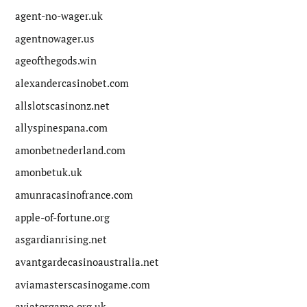
agent-no-wager.uk
agentnowager.us
ageofthegods.win
alexandercasinobet.com
allslotscasinonz.net
allyspinespana.com
amonbetnederland.com
amonbetuk.uk
amunracasinofrance.com
apple-of-fortune.org
asgardianrising.net
avantgardecasinoaustralia.net
aviamasterscasinogame.com
aviatorgame.org.uk