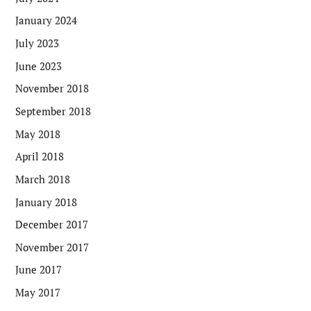
January 2024
July 2023
June 2023
November 2018
September 2018
May 2018
April 2018
March 2018
January 2018
December 2017
November 2017
June 2017
May 2017