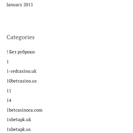
January 2015
Categories
! Без рубрики
1
1-redcasino.uk
10betcasino.us
11
14
1betcasinoca.com
1xbetapk.uk
1xbetapk.us