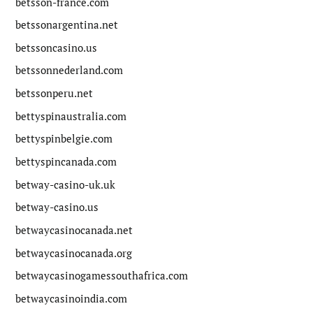
betsson-france.com`
betssonargentina.net
betssoncasino.us
betssonnederland.com
betssonperu.net
bettyspinaustralia.com
bettyspinbelgie.com
bettyspincanada.com
betway-casino-uk.uk
betway-casino.us
betwaycasinocanada.net
betwaycasinocanada.org
betwaycasinogamessouthafrica.com
betwaycasinoindia.com