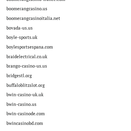
boomerangcasino.us
boomerangcasinoitalia.net
bovada-us.us
boyle-sports.uk
boylesportsespana.com
braidelectrical.co.uk
brango-casino-us.us
bridgestl.org
buffaloblitzslot.org
bwin-casino-uk.uk
bwin-casino.us
bwin-casinode.com
bwincasinobd.com