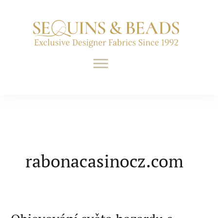
Skip
to
content
rabonacasinocz.com
Objevování