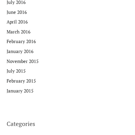
July 2016
June 2016
April 2016
March 2016
February 2016
January 2016
November 2015
July 2015
February 2015
January 2015
Categories