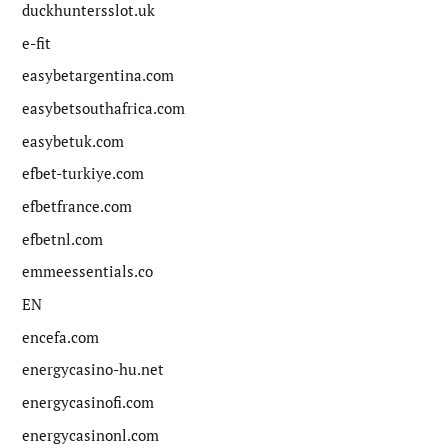
duckhuntersslot.uk
e-fit
easybetargentina.com
easybetsouthafrica.com
easybetuk.com
efbet-turkiye.com
efbetfrance.com
efbetnl.com
emmeessentials.co
EN
encefa.com
energycasino-hu.net
energycasinofi.com
energycasinonl.com