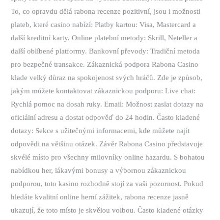
To, co opravdu dělá rabona recenze pozitivní, jsou i možnosti
plateb, které casino nabízí: Platby kartou: Visa, Mastercard a
další kreditní karty. Online platební metody: Skrill, Neteller a
další oblíbené platformy. Bankovní převody: Tradiční metoda
pro bezpečné transakce. Zákaznická podpora Rabona Casino
klade velký důraz na spokojenost svých hráčů. Zde je způsob,
jakým můžete kontaktovat zákaznickou podporu: Live chat:
Rychlá pomoc na dosah ruky. Email: Možnost zaslat dotazy na
oficiální adresu a dostat odpověď do 24 hodin. Často kladené
dotazy: Sekce s užitečnými informacemi, kde můžete najít
odpovědi na většinu otázek. Závěr Rabona Casino představuje
skvélé místo pro všechny milovníky online hazardu. S bohatou
nabídkou her, lákavými bonusy a výbornou zákaznickou
podporou, toto kasino rozhodně stojí za vaši pozornost. Pokud
hledáte kvalitní online herní zážitek, rabona recenze jasně
ukazují, že toto místo je skvělou volbou. Často kladené otázky