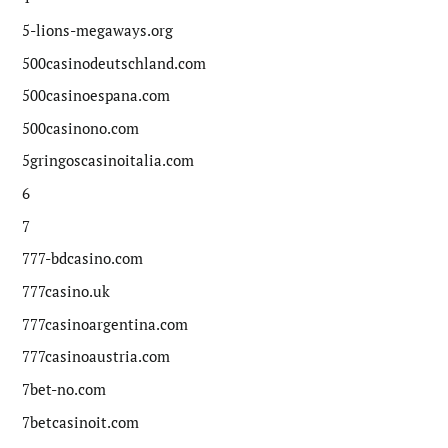
5-lions-megaways.org
500casinodeutschland.com
500casinoespana.com
500casinono.com
5gringoscasinoitalia.com
6
7
777-bdcasino.com
777casino.uk
777casinoargentina.com
777casinoaustria.com
7bet-no.com
7betcasinoit.com