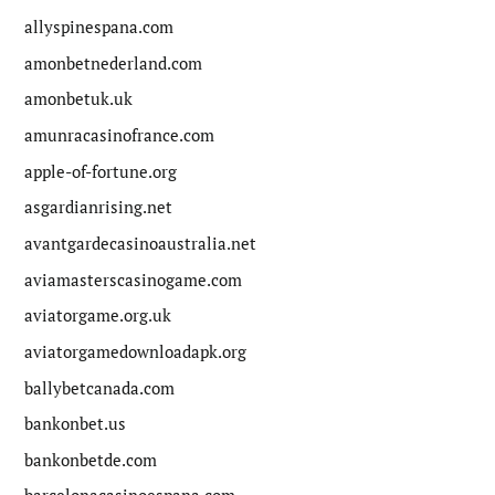
allyspinespana.com
amonbetnederland.com
amonbetuk.uk
amunracasinofrance.com
apple-of-fortune.org
asgardianrising.net
avantgardecasinoaustralia.net
aviamasterscasinogame.com
aviatorgame.org.uk
aviatorgamedownloadapk.org
ballybetcanada.com
bankonbet.us
bankonbetde.com