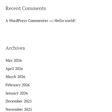
Recent Comments
A WordPress Commenter
on
Hello world!
Archives
May 2026
April 2026
March 2026
February 2026
January 2026
December 2025
November 2025