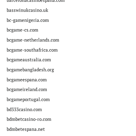
barcelonacasinoespana.com
basswinukcasino.uk
bc-gamenigeria.com
bcgame-cs.com
bcgame-netherlands.com
bcgame-southafrica.com
bcgameaustralia.com
bcgamebangladesh.org
bcgameespana.com
bcgameireland.com
bcgameportugal.com
bd333casino.com
bdmbetcasino-ro.com
bdmbetespana.net