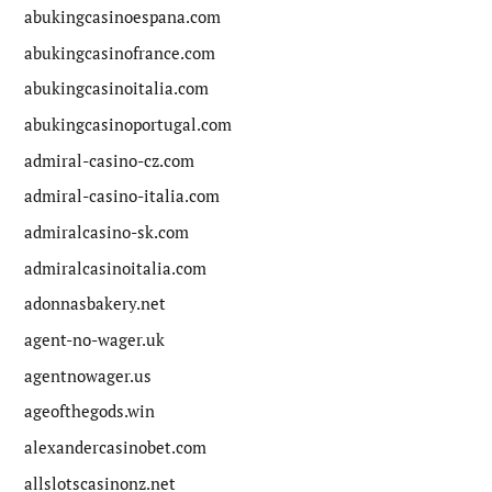
abukingcasinoespana.com
abukingcasinofrance.com
abukingcasinoitalia.com
abukingcasinoportugal.com
admiral-casino-cz.com
admiral-casino-italia.com
admiralcasino-sk.com
admiralcasinoitalia.com
adonnasbakery.net
agent-no-wager.uk
agentnowager.us
ageofthegods.win
alexandercasinobet.com
allslotscasinonz.net