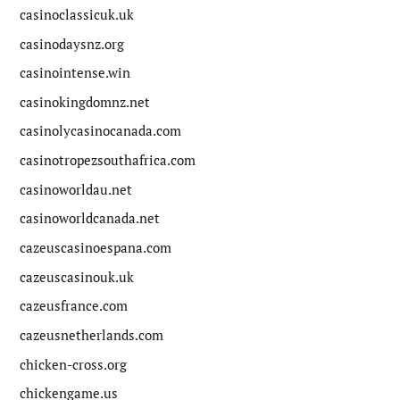
casinoclassicuk.uk
casinodaysnz.org
casinointense.win
casinokingdomnz.net
casinolycasinocanada.com
casinotropezsouthafrica.com
casinoworldau.net
casinoworldcanada.net
cazeuscasinoespana.com
cazeuscasinouk.uk
cazeusfrance.com
cazeusnetherlands.com
chicken-cross.org
chickengame.us