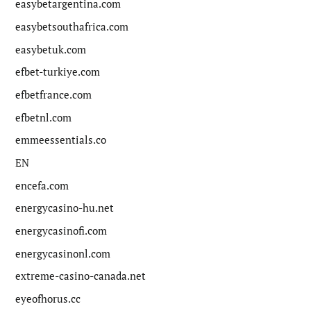
easybetargentina.com
easybetsouthafrica.com
easybetuk.com
efbet-turkiye.com
efbetfrance.com
efbetnl.com
emmeessentials.co
EN
encefa.com
energycasino-hu.net
energycasinofi.com
energycasinonl.com
extreme-casino-canada.net
eyeofhorus.cc