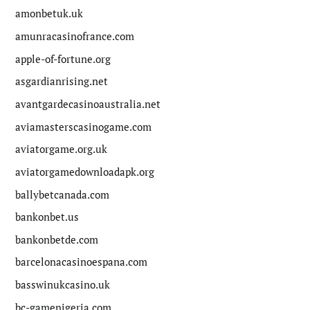
amonbetuk.uk
amunracasinofrance.com
apple-of-fortune.org
asgardianrising.net
avantgardecasinoaustralia.net
aviamasterscasinogame.com
aviatorgame.org.uk
aviatorgamedownloadapk.org
ballybetcanada.com
bankonbet.us
bankonbetde.com
barcelonacasinoespana.com
basswinukcasino.uk
bc-gamenigeria.com