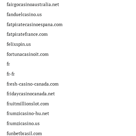
fairgocasinoaustralia.net
fanduelcasino.us
fatpiratecasinoespana.com
fatpiratefrance.com
felixspin.us
fortunacasinoit.com
fr
fr-fr
fresh-casino-canada.com
fridaycasinocanada.net
fruitmillionslot.com
frumzicasino-hu.net
frumzicasino.us
funbetbrasil.com