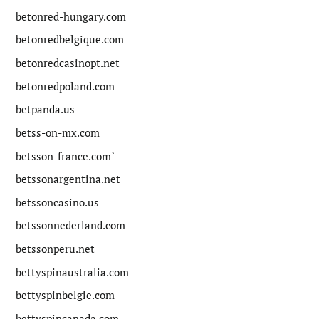
betonred-hungary.com
betonredbelgique.com
betonredcasinopt.net
betonredpoland.com
betpanda.us
betss-on-mx.com
betsson-france.com`
betssonargentina.net
betssoncasino.us
betssonnederland.com
betssonperu.net
bettyspinaustralia.com
bettyspinbelgie.com
bettyspincanada.com