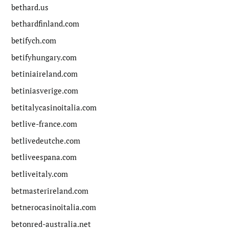
bethard.us
bethardfinland.com
betifych.com
betifyhungary.com
betiniaireland.com
betiniasverige.com
betitalycasinoitalia.com
betlive-france.com
betlivedeutche.com
betliveespana.com
betliveitaly.com
betmasterireland.com
betnerocasinoitalia.com
betonred-australia.net