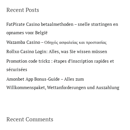
r
Recent Posts
c
h
FatPirate Casino betaalmethoden – snelle stortingen en
f
opnames voor België
o
Wazamba Casino – Οδηγός ασφαλείας και προστασίας
r
Rollxo Casino Login: Alles, was Sie wissen müssen
:
Promotion code trickz : étapes d’inscription rapides et
sécurisées
Amonbet App Bonus-Guide – Alles zum
Willkommenspaket, Wettanforderungen und Auszahlung
Recent Comments