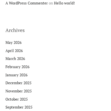
A WordPress Commenter
on
Hello world!
Archives
May 2026
April 2026
March 2026
February 2026
January 2026
December 2025
November 2025
October 2025
September 2025