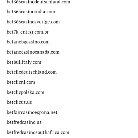
bet365casinodeutschland.com
bet365casinoindia.com
bet365casinosverige.com
bet7k-entrar.com.br
betanobgcasino.com
betanocasinocanada.com
betbullitaly.com
betclicdeutschland.com
betclicnl.com
betclicpolska.com
betclicus.us
betfaircasinoespana.net
betfredcasino.us
betfredcasinosouthafrica.com