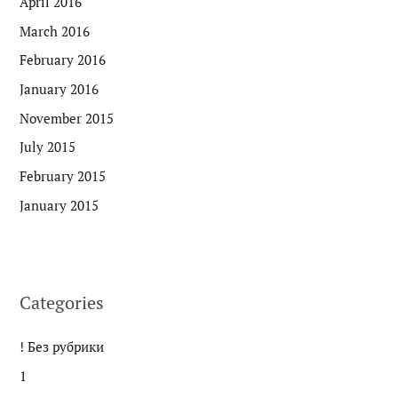
April 2016
March 2016
February 2016
January 2016
November 2015
July 2015
February 2015
January 2015
Categories
! Без рубрики
1