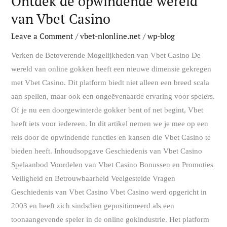
Ontdek de opwindende wereld
de
van Vbet Casino
opwindende
Leave a Comment
/
vbet-nlonline.net
/
wp-blog
wereld
van
Verken de Betoverende Mogelijkheden van Vbet Casino De
Vbet
wereld van online gokken heeft een nieuwe dimensie gekregen
Casino
met Vbet Casino. Dit platform biedt niet alleen een breed scala
aan spellen, maar ook een ongeëvenaarde ervaring voor spelers.
Of je nu een doorgewinterde gokker bent of net begint, Vbet
heeft iets voor iedereen. In dit artikel nemen we je mee op een
reis door de opwindende functies en kansen die Vbet Casino te
bieden heeft. Inhoudsopgave Geschiedenis van Vbet Casino
Spelaanbod Voordelen van Vbet Casino Bonussen en Promoties
Veiligheid en Betrouwbaarheid Veelgestelde Vragen
Geschiedenis van Vbet Casino Vbet Casino werd opgericht in
2003 en heeft zich sindsdien gepositioneerd als een
toonaangevende speler in de online gokindustrie. Het platform