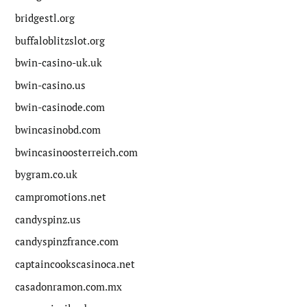
bridgestl.org
buffaloblitzslot.org
bwin-casino-uk.uk
bwin-casino.us
bwin-casinode.com
bwincasinobd.com
bwincasinoosterreich.com
bygram.co.uk
campromotions.net
candyspinz.us
candyspinzfrance.com
captaincookscasinoca.net
casadonramon.com.mx