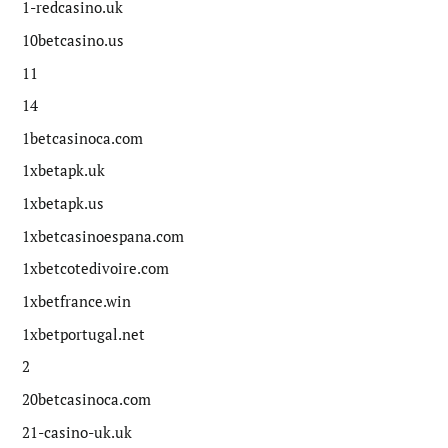
1-redcasino.uk
10betcasino.us
11
14
1betcasinoca.com
1xbetapk.uk
1xbetapk.us
1xbetcasinoespana.com
1xbetcotedivoire.com
1xbetfrance.win
1xbetportugal.net
2
20betcasinoca.com
21-casino-uk.uk