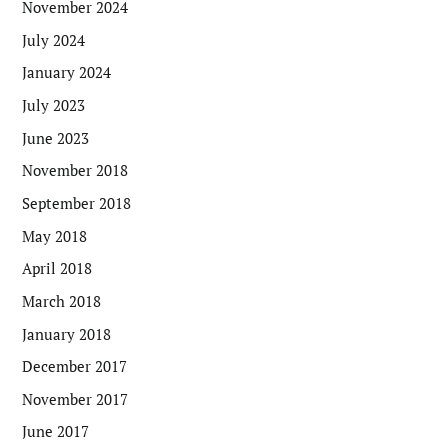
November 2024
July 2024
January 2024
July 2023
June 2023
November 2018
September 2018
May 2018
April 2018
March 2018
January 2018
December 2017
November 2017
June 2017