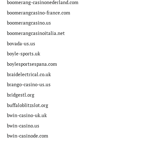
boomerang-casinonederland.com
boomerangcasino-france.com
boomerangcasino.us
boomerangcasinoitalia.net
bovada-us.us
boyle-sports.uk
boylesportsespana.com
braidelectrical.co.uk
brango-casino-us.us
bridgestl.org
buffaloblitzslot.org
bwin-casino-uk.uk
bwin-casino.us
bwin-casinode.com