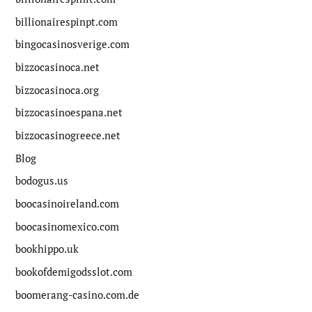
billionairespinpt.com
bingocasinosverige.com
bizzocasinoca.net
bizzocasinoca.org
bizzocasinoespana.net
bizzocasinogreece.net
Blog
bodogus.us
boocasinoireland.com
boocasinomexico.com
bookhippo.uk
bookofdemigodsslot.com
boomerang-casino.com.de