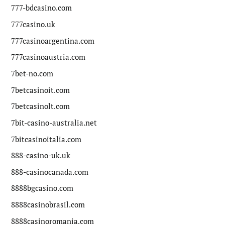
777-bdcasino.com
777casino.uk
777casinoargentina.com
777casinoaustria.com
7bet-no.com
7betcasinoit.com
7betcasinolt.com
7bit-casino-australia.net
7bitcasinoitalia.com
888-casino-uk.uk
888-casinocanada.com
8888bgcasino.com
8888casinobrasil.com
8888casinoromania.com