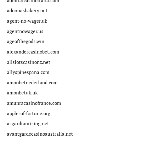
admiralcasinoitalia.com
adonnasbakery.net
agent-no-wager.uk
agentnowager.us
ageofthegods.win
alexandercasinobet.com
allslotscasinonz.net
allyspinespana.com
amonbetnederland.com
amonbetuk.uk
amunracasinofrance.com
apple-of-fortune.org
asgardianrising.net
avantgardecasinoaustralia.net