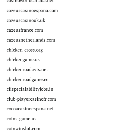
casinoworldcanada.net
cazeuscasinoespana.com
cazeuscasinouk.uk
cazeusfrance.com
cazeusnetherlands.com
chicken-cross.org
chickengame.us
chickenroadavis.net
chickenroadgame.cc
ciispecialabilityjobs.in
club-playercasinofr.com
cocoacasinoespana.net
coins-game.us
coinwinslot.com