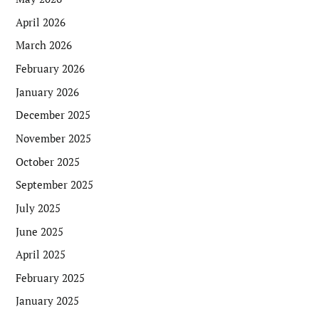
April 2026
March 2026
February 2026
January 2026
December 2025
November 2025
October 2025
September 2025
July 2025
June 2025
April 2025
February 2025
January 2025