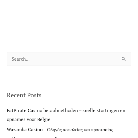
S
e
a
r
Recent Posts
c
h
FatPirate Casino betaalmethoden – snelle stortingen en
f
opnames voor België
o
Wazamba Casino – Οδηγός ασφαλείας και προστασίας
r