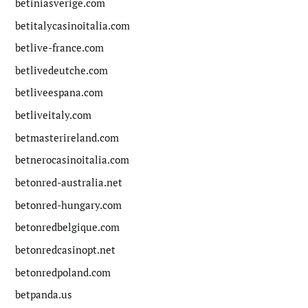
betiniasverige.com
betitalycasinoitalia.com
betlive-france.com
betlivedeutche.com
betliveespana.com
betliveitaly.com
betmasterireland.com
betnerocasinoitalia.com
betonred-australia.net
betonred-hungary.com
betonredbelgique.com
betonredcasinopt.net
betonredpoland.com
betpanda.us