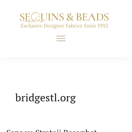
Skip
to
content
bridgestl.org
Şans