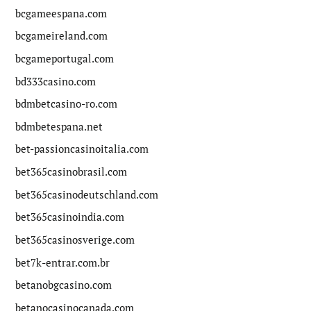
bcgameespana.com
bcgameireland.com
bcgameportugal.com
bd333casino.com
bdmbetcasino-ro.com
bdmbetespana.net
bet-passioncasinoitalia.com
bet365casinobrasil.com
bet365casinodeutschland.com
bet365casinoindia.com
bet365casinosverige.com
bet7k-entrar.com.br
betanobgcasino.com
betanocasinocanada.com