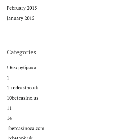
February 2015
January 2015
Categories
! Без рубрики
1
1-redcasino.uk
10betcasino.us
11
14
1betcasinoca.com
1xbetapk.uk