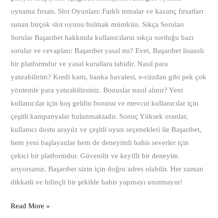
oynama fırsatı. Slot Oyunları: Farklı temalar ve kazanç fırsatları
sunan birçok slot oyunu bulmak mümkün. Sıkça Sorulan
Sorular Başarıbet hakkında kullanıcıların sıkça sorduğu bazı
sorular ve cevapları: Başarıbet yasal mı? Evet, Başarıbet lisanslı
bir platformdur ve yasal kurallara tabidir. Nasıl para
yatırabilirim? Kredi kartı, banka havalesi, e-cüzdan gibi pek çok
yöntemle para yatırabilirsiniz. Bonuslar nasıl alınır? Yeni
kullanıcılar için hoş geldin bonusu ve mevcut kullanıcılar için
çeşitli kampanyalar bulunmaktadır. Sonuç Yüksek oranlar,
kullanıcı dostu arayüz ve çeşitli oyun seçenekleri ile Başarıbet,
hem yeni başlayanlar hem de deneyimli bahis severler için
çekici bir platformdur. Güvenilir ve keyifli bir deneyim
arıyorsanız, Başarıbet sizin için doğru adres olabilir. Her zaman
dikkatli ve bilinçli bir şekilde bahis yapmayı unutmayın!
Read More »