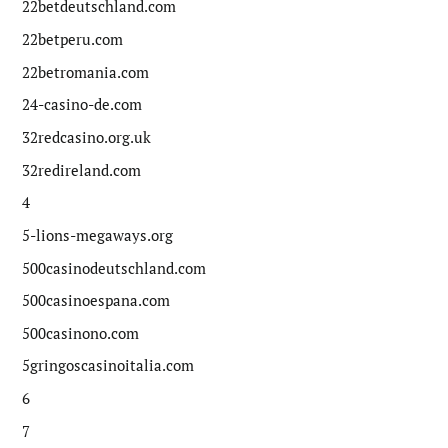
22betdeutschland.com
22betperu.com
22betromania.com
24-casino-de.com
32redcasino.org.uk
32redireland.com
4
5-lions-megaways.org
500casinodeutschland.com
500casinoespana.com
500casinono.com
5gringoscasinoitalia.com
6
7