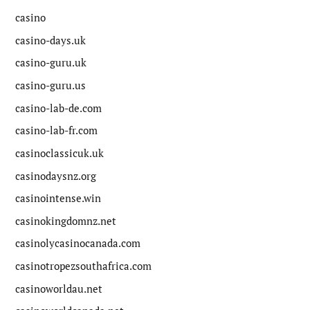
casino
casino-days.uk
casino-guru.uk
casino-guru.us
casino-lab-de.com
casino-lab-fr.com
casinoclassicuk.uk
casinodaysnz.org
casinointense.win
casinokingdomnz.net
casinolycasinocanada.com
casinotropezsouthafrica.com
casinoworldau.net