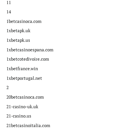
11
14
1betcasinoca.com
1xbetapk.uk
1xbetapk.us
1xbetcasinoespana.com
1xbetcotedivoire.com
1xbetfrance.win
1xbetportugal.net
2
20betcasinoca.com
21-casino-uk.uk
21-casino.us
21betcasinoitalia.com