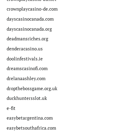
crownplaycasino-de.com
dayscasinocanada.com
dayscasinocanada.org
deadmansriches.org
denderacasino.us
doolinfestivals.ie
dreamscasinofi.com
drelanaashley.com
dropthebossgame.org.uk
duckhuntersslot.uk
e-fit
easybetargentina.com
easybetsouthafrica.com