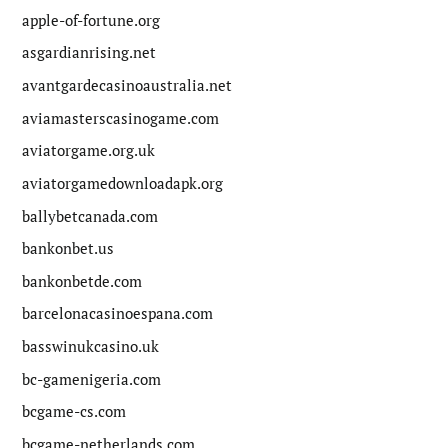
apple-of-fortune.org
asgardianrising.net
avantgardecasinoaustralia.net
aviamasterscasinogame.com
aviatorgame.org.uk
aviatorgamedownloadapk.org
ballybetcanada.com
bankonbet.us
bankonbetde.com
barcelonacasinoespana.com
basswinukcasino.uk
bc-gamenigeria.com
bcgame-cs.com
bcgame-netherlands.com