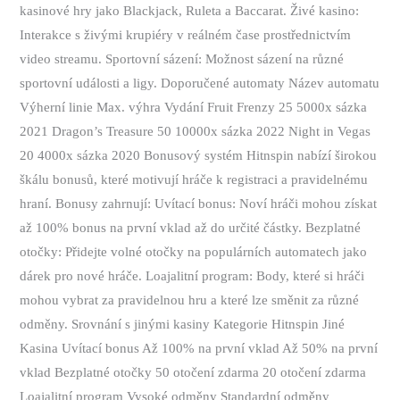
kasinové hry jako Blackjack, Ruleta a Baccarat. Živé kasino:
Interakce s živými krupiéry v reálném čase prostřednictvím
video streamu. Sportovní sázení: Možnost sázení na různé
sportovní události a ligy. Doporučené automaty Název automatu
Výherní linie Max. výhra Vydání Fruit Frenzy 25 5000x sázka
2021 Dragon’s Treasure 50 10000x sázka 2022 Night in Vegas
20 4000x sázka 2020 Bonusový systém Hitnspin nabízí širokou
škálu bonusů, které motivují hráče k registraci a pravidelnému
hraní. Bonusy zahrnují: Uvítací bonus: Noví hráči mohou získat
až 100% bonus na první vklad až do určité částky. Bezplatné
otočky: Přidejte volné otočky na populárních automatech jako
dárek pro nové hráče. Loajalitní program: Body, které si hráči
mohou vybrat za pravidelnou hru a které lze směnit za různé
odměny. Srovnání s jinými kasiny Kategorie Hitnspin Jiné
Kasina Uvítací bonus Až 100% na první vklad Až 50% na první
vklad Bezplatné otočky 50 otočení zdarma 20 otočení zdarma
Loajalitní program Vysoké odměny Standardní odměny