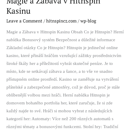
Magie a Zábava v Hitnspin
a
Kasinu
Zábava
Leave a Comment
/
hitnspincz.com
/
wp-blog
v
Hitnspin
Magie a Zábava v Hitnspin Kasinu Obsah Co je Hitnspin? Herní
Kasinu
nabídka Bonusový systém Bezpečnost a důležité informace
Základní otázky Co je Hitnspin? Hitnspin je jedinečné online
kasino, které přináší hráčům vzrušující zážitky prostřednictvím
široké škály her a příležitostí vyhrát skutečné peníze. Je to
místo, kde se setkávají zábava a šance, a to vše ve snadno
přístupném online prostředí. Kasino se zaměřuje na vytváření
přátelské a zabezpečené atmosféry, což je důvod, proč je stále
oblíbenější volbou mezi hráči. Herní nabídka Hitnspin je
domovem bohatého portfolia her, které zaručuje, že si zde
každý najde to své. Hráči si mohou vybrat z následujících
kategorií her: Automaty: Více než 200 různých automatů s
různými tématy a bonusovými funkcemi. Stolní hry: Tradiční