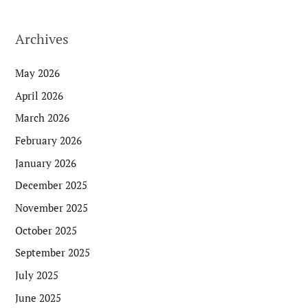
Archives
May 2026
April 2026
March 2026
February 2026
January 2026
December 2025
November 2025
October 2025
September 2025
July 2025
June 2025