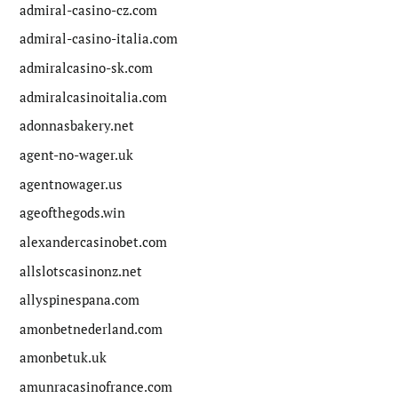
admiral-casino-cz.com
admiral-casino-italia.com
admiralcasino-sk.com
admiralcasinoitalia.com
adonnasbakery.net
agent-no-wager.uk
agentnowager.us
ageofthegods.win
alexandercasinobet.com
allslotscasinonz.net
allyspinespana.com
amonbetnederland.com
amonbetuk.uk
amunracasinofrance.com