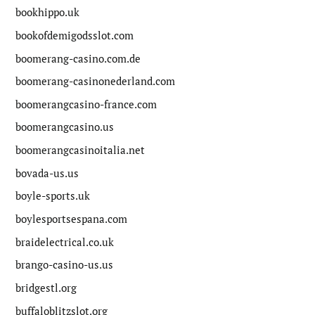
bookhippo.uk
bookofdemigodsslot.com
boomerang-casino.com.de
boomerang-casinonederland.com
boomerangcasino-france.com
boomerangcasino.us
boomerangcasinoitalia.net
bovada-us.us
boyle-sports.uk
boylesportsespana.com
braidelectrical.co.uk
brango-casino-us.us
bridgestl.org
buffaloblitzslot.org