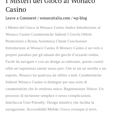
I Misteri del Gioco al Wonaco
Misteri
Casino
del
Leave a Comment
/
wonacoitalia.com
/
wp-blog
Gioco
al
I Misteri del Gioco al Wonaco Casino Indice Introduzione al
Wonaco
Wonaco Casino Caratteristiche Salienti I Giochi Offerti
Casino
Promozioni e Bonus Assistenza Clienti Conclusione
Introduzione al Wonaco Casino Il Wonaco Casino è un vero e
proprio paradiso per gli amanti dei giochi d’azzardo online.
Facile da navigare e con un design accattivante, questo casinò
offre un’esperienza utente senza pari. Che tu sia un neofita o un
esperto, Wonaco ha qualcosa da offrire a tutti. Caratteristiche
Salienti Wonaco Casino si distingue per una serie di
caratteristiche che lo rendono unico: Registrazione Veloce: Un
processo di iscrizione semplice e senza complicazioni.
Interfaccia User-Friendly: Design intuitivo che facilita la
navigazione. Accessibilità Mobile: Gioca ovunque ti trovi,