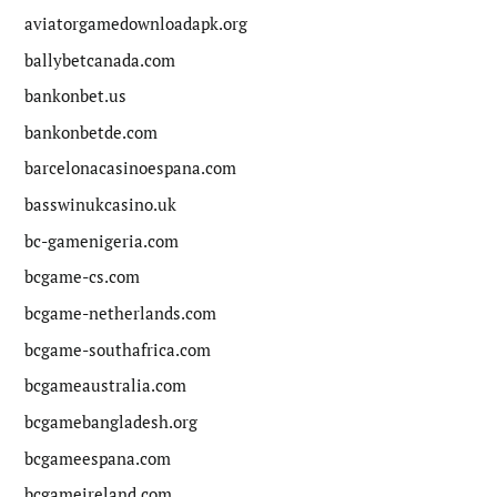
aviatorgamedownloadapk.org
ballybetcanada.com
bankonbet.us
bankonbetde.com
barcelonacasinoespana.com
basswinukcasino.uk
bc-gamenigeria.com
bcgame-cs.com
bcgame-netherlands.com
bcgame-southafrica.com
bcgameaustralia.com
bcgamebangladesh.org
bcgameespana.com
bcgameireland.com