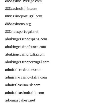
888casino-sverige.com
888casinoitalia.com
888casinoportugal.com
888casinous.org
888starzportugal.net
abukingcasinoespana.com
abukingcasinofrance.com
abukingcasinoitalia.com
abukingcasinoportugal.com
admiral-casino-cz.com
admiral-casino-italia.com
admiralcasino-sk.com
admiralcasinoitalia.com
adonnasbakery.net