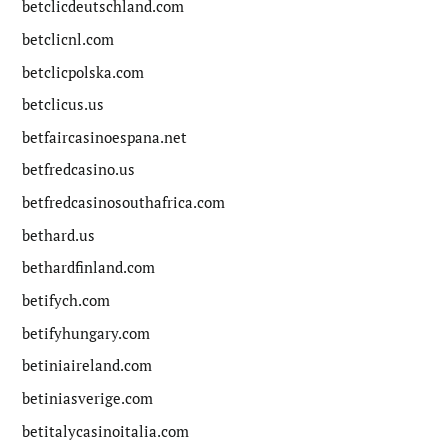
betclicdeutschland.com
betclicnl.com
betclicpolska.com
betclicus.us
betfaircasinoespana.net
betfredcasino.us
betfredcasinosouthafrica.com
bethard.us
bethardfinland.com
betifych.com
betifyhungary.com
betiniaireland.com
betiniasverige.com
betitalycasinoitalia.com