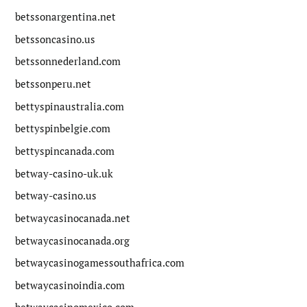
betssonargentina.net
betssoncasino.us
betssonnederland.com
betssonperu.net
bettyspinaustralia.com
bettyspinbelgie.com
bettyspincanada.com
betway-casino-uk.uk
betway-casino.us
betwaycasinocanada.net
betwaycasinocanada.org
betwaycasinogamessouthafrica.com
betwaycasinoindia.com