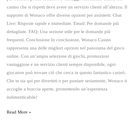
casino che si rispetti deve avere un servizio clienti all’altezza. Il
supporto di Wonaco offre diverse opzioni per assisterti: Chat
Live: Risposte rapide e immediate. Email: Per domande più
dettagliate. FAQ: Una sezione utile per le domande più
frequenti. Conclusione In conclusione, Wonaco Casino
rappresenta una delle migliori opzioni nel panorama del gioco
online. Con un’ampia selezione di giochi, promozioni
vantaggiose e un servizio clienti sempre disponibile, ogni
giocatore può trovare ciò che cerca in questo fantastico casinò.
Che tu sia qui per divertirti o per puntare seriamente, Wonaco ti
accoglie a braccia aperte, promettendo un’esperienza
indimenticabile!
Read More »