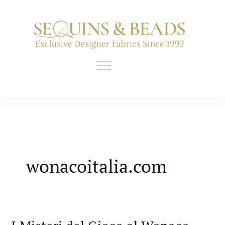
Skip
to
content
wonacoitalia.com
I