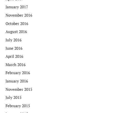
January 2017
November 2016
October 2016
August 2016
July 2016
June 2016
April 2016
March 2016
February 2016
January 2016
November 2015
July 2015
February 2015