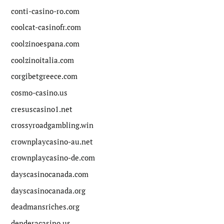
conti-casino-ro.com
coolcat-casinofr.com
coolzinoespana.com
coolzinoitalia.com
corgibetgreece.com
cosmo-casino.us
cresuscasino1.net
crossyroadgambling.win
crownplaycasino-au.net
crownplaycasino-de.com
dayscasinocanada.com
dayscasinocanada.org
deadmansriches.org
denderacasino.us