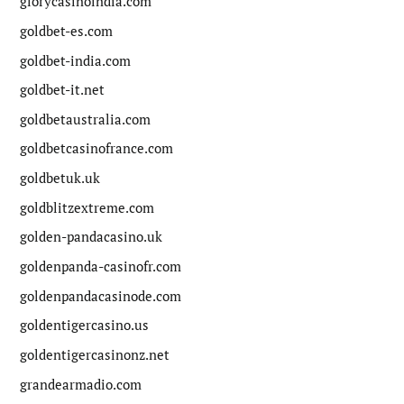
glorycasinoindia.com
goldbet-es.com
goldbet-india.com
goldbet-it.net
goldbetaustralia.com
goldbetcasinofrance.com
goldbetuk.uk
goldblitzextreme.com
golden-pandacasino.uk
goldenpanda-casinofr.com
goldenpandacasinode.com
goldentigercasino.us
goldentigercasinonz.net
grandearmadio.com