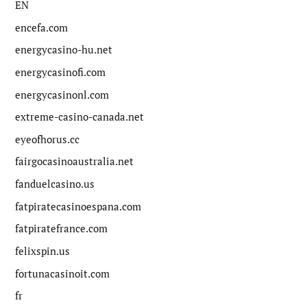
EN
encefa.com
energycasino-hu.net
energycasinofi.com
energycasinonl.com
extreme-casino-canada.net
eyeofhorus.cc
fairgocasinoaustralia.net
fanduelcasino.us
fatpiratecasinoespana.com
fatpiratefrance.com
felixspin.us
fortunacasinoit.com
fr