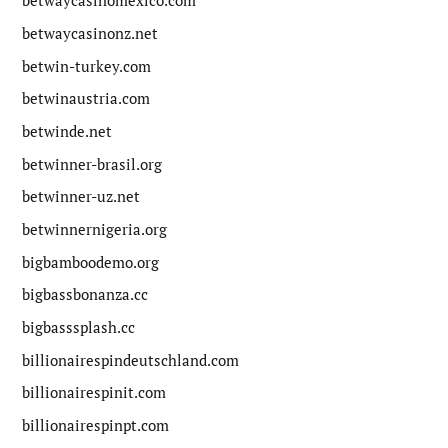
betwaycasinomexico.com
betwaycasinonz.net
betwin-turkey.com
betwinaustria.com
betwinde.net
betwinner-brasil.org
betwinner-uz.net
betwinnernigeria.org
bigbamboodemo.org
bigbassbonanza.cc
bigbasssplash.cc
billionairespindeutschland.com
billionairespinit.com
billionairespinpt.com