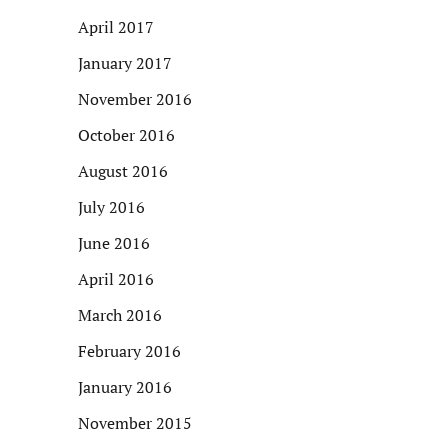
April 2017
January 2017
November 2016
October 2016
August 2016
July 2016
June 2016
April 2016
March 2016
February 2016
January 2016
November 2015