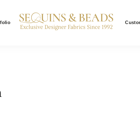
folio
Custo
m