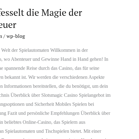
esselt die Magie der
euer
m
/
wp-blog
e Welt der Spielautomaten Willkommen in der
no, wo Abenteuer und Gewinne Hand in Hand gehen! In
ne spannende Reise durch das Casino, das für seine
n bekannt ist. Wir werden die verschiedenen Aspekte
n Informationen bereitstellen, die du benötigst, um dein
ichnis Überblick über Slotsmagic Casino Spielangebot im
gsoptionen und Sicherheit Mobiles Spielen bei
ung Fazit und persönliche Empfehlungen Überblick über
n beliebtes Online-Casino, das Spielern aus
an Spielautomaten und Tischspielen bietet. Mit einer