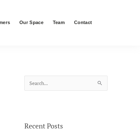
mers
Our Space
Team
Contact
S
e
a
r
c
Recent Posts
h