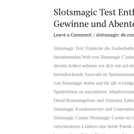
Slotsmagic Test Entf
Slotsmagic
Test
Gewinne und Abent
Entfesselt
Leave a Comment
/
slotsmagic-de.co
die
Magie
Slotsmagic Test: Entdecke die Zauberhaft
der
faszinierenden Welt von Slotsmagic Casi
Gewinne
diesem Artikel nehmen wir dich mit auf ei
und
beeindruckende Auswahl an Spielautomate
Abenteuer
von Slotsmagic testen und dir alle wichtige
Spielerlebnis zu maximieren. Inhaltsverze
Detail Bonusangebote und Aktionen Zahlun
Slotsmagic Kundenservice und Unterstütz
Slotsmagic Casino Slotsmagic Casino ist ei
verschiedenen Ländern eine breite Palette 