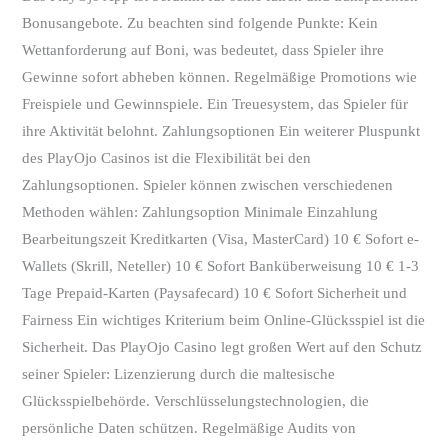
Bonusangebote. Zu beachten sind folgende Punkte: Kein
Wettanforderung auf Boni, was bedeutet, dass Spieler ihre
Gewinne sofort abheben können. Regelmäßige Promotions wie
Freispiele und Gewinnspiele. Ein Treuesystem, das Spieler für
ihre Aktivität belohnt. Zahlungsoptionen Ein weiterer Pluspunkt
des PlayOjo Casinos ist die Flexibilität bei den
Zahlungsoptionen. Spieler können zwischen verschiedenen
Methoden wählen: Zahlungsoption Minimale Einzahlung
Bearbeitungszeit Kreditkarten (Visa, MasterCard) 10 € Sofort e-
Wallets (Skrill, Neteller) 10 € Sofort Banküberweisung 10 € 1-3
Tage Prepaid-Karten (Paysafecard) 10 € Sofort Sicherheit und
Fairness Ein wichtiges Kriterium beim Online-Glücksspiel ist die
Sicherheit. Das PlayOjo Casino legt großen Wert auf den Schutz
seiner Spieler: Lizenzierung durch die maltesische
Glücksspielbehörde. Verschlüsselungstechnologien, die
persönliche Daten schützen. Regelmäßige Audits von