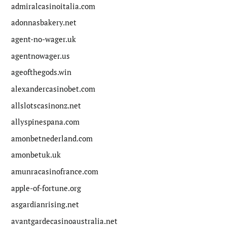
admiralcasinoitalia.com
adonnasbakery.net
agent-no-wager.uk
agentnowager.us
ageofthegods.win
alexandercasinobet.com
allslotscasinonz.net
allyspinespana.com
amonbetnederland.com
amonbetuk.uk
amunracasinofrance.com
apple-of-fortune.org
asgardianrising.net
avantgardecasinoaustralia.net