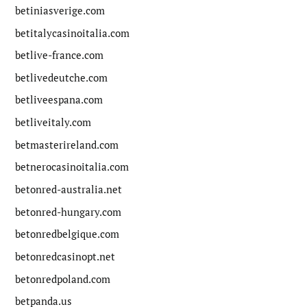
betiniasverige.com
betitalycasinoitalia.com
betlive-france.com
betlivedeutche.com
betliveespana.com
betliveitaly.com
betmasterireland.com
betnerocasinoitalia.com
betonred-australia.net
betonred-hungary.com
betonredbelgique.com
betonredcasinopt.net
betonredpoland.com
betpanda.us