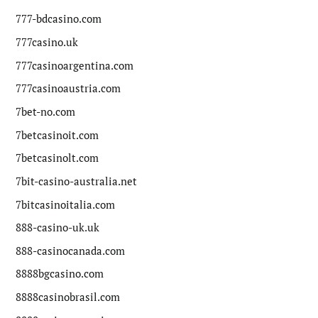
777-bdcasino.com
777casino.uk
777casinoargentina.com
777casinoaustria.com
7bet-no.com
7betcasinoit.com
7betcasinolt.com
7bit-casino-australia.net
7bitcasinoitalia.com
888-casino-uk.uk
888-casinocanada.com
8888bgcasino.com
8888casinobrasil.com