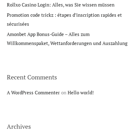
Rollxo Casino Login: Alles, was Sie wissen müssen
:
Promotion code trickz : étapes d’inscription rapides et
sécurisées
Amonbet App Bonus-Guide – Alles zum
Willkommenspaket, Wettanforderungen und Auszahlung
Recent Comments
A WordPress Commenter
on
Hello world!
Archives