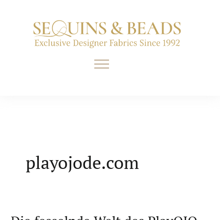
Skip
to
content
playojode.com
Die