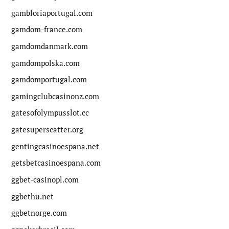
gambloriaportugal.com
gamdom-france.com
gamdomdanmark.com
gamdompolska.com
gamdomportugal.com
gamingclubcasinonz.com
gatesofolympusslot.cc
gatesuperscatter.org
gentingcasinoespana.net
getsbetcasinoespana.com
ggbet-casinopl.com
ggbethu.net
ggbetnorge.com