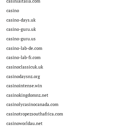
casiniaitalia.com
casino
casino-days.uk
casino-guru.uk
casino-guru.us
casino-lab-de.com
casino-lab-fr.com
casinoclassicuk.uk
casinodaysnz.org
casinointense.win
casinokingdomnz.net
casinolycasinocanada.com
casinotropezsouthafrica.com
casinoworldau.net