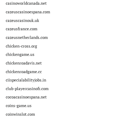
casinoworldcanada.net
cazeuscasinoespana.com
cazeuscasinouk.uk
cazeusfrance.com
cazeusnetherlands.com
chicken-cross.org
chickengame.us
chickenroadavis.net
chickenroadgame.cc
ciispecialabilityjobs.in
club-playercasinofr.com
cocoacasinoespana.net
coins-game.us
coinwinslot.com