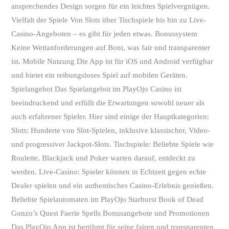
ansprechendes Design sorgen für ein leichtes Spielvergnügen.
Vielfalt der Spiele Von Slots über Tischspiele bis hin zu Live-
Casino-Angeboten – es gibt für jeden etwas. Bonussystem
Keine Wettanforderungen auf Boni, was fair und transparenter
ist. Mobile Nutzung Die App ist für iOS und Android verfügbar
und bietet ein reibungsloses Spiel auf mobilen Geräten.
Spielangebot Das Spielangebot im PlayOjo Casino ist
beeindruckend und erfüllt die Erwartungen sowohl neuer als
auch erfahrener Spieler. Hier sind einige der Hauptkategorien:
Slots: Hunderte von Slot-Spielen, inklusive klassischer, Video-
und progressiver Jackpot-Slots. Tischspiele: Beliebte Spiele wie
Roulette, Blackjack und Poker warten darauf, entdeckt zu
werden. Live-Casino: Spieler können in Echtzeit gegen echte
Dealer spielen und ein authentisches Casino-Erlebnis genießen.
Beliebte Spielautomaten im PlayOjo Starburst Book of Dead
Gonzo’s Quest Faerie Spells Bonusangebote und Promotionen
Das PlayOjo App ist berühmt für seine fairen und transparenten