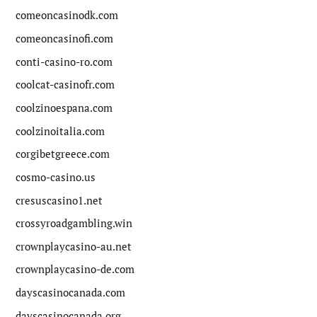
comeoncasinodk.com
comeoncasinofi.com
conti-casino-ro.com
coolcat-casinofr.com
coolzinoespana.com
coolzinoitalia.com
corgibetgreece.com
cosmo-casino.us
cresuscasino1.net
crossyroadgambling.win
crownplaycasino-au.net
crownplaycasino-de.com
dayscasinocanada.com
dayscasinocanada.org