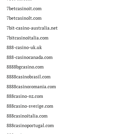
7betcasinoit.com
7betcasinolt.com
7bit-casino-australia.net
7bitcasinoitalia.com
888-casino-uk.uk
888-casinocanada.com
8888bgcasino.com
8888casinobrasil.com
8888casinoromania.com
888casino-nz.com
888casino-sverige.com
888casinoitalia.com
888casinoportugal.com