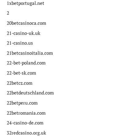
1xbetportugal.net
2
20betcasinoca.com
21-casino-uk.uk
21-casino.us
21betcasinoitalia.com
22-bet-poland.com
22-bet-sk.com
22betcz.com
22betdeutschland.com
22betperu.com
22betromania.com
24-casino-de.com
32redcasino.org.uk