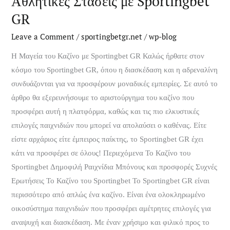
Αθλητικές Στάσεις με Sportingbet
Στάσεις
GR
με
Leave a Comment
/
sportingbetgr.net
/
wp-blog
Sportingbet
GR
Η Μαγεία του Καζίνο με Sportingbet GR Καλώς ήρθατε στον
κόσμο του Sportingbet GR, όπου η διασκέδαση και η αδρεναλίνη
συνδυάζονται για να προσφέρουν μοναδικές εμπειρίες. Σε αυτό το
άρθρο θα εξερευνήσουμε το αριστούργημα του καζίνο που
προσφέρει αυτή η πλατφόρμα, καθώς και τις πιο ελκυστικές
επιλογές παιχνιδιών που μπορεί να απολαύσει ο καθένας. Είτε
είστε αρχάριος είτε έμπειρος παίκτης, το Sportingbet GR έχει
κάτι να προσφέρει σε όλους! Περιεχόμενα Το Καζίνο του
Sportingbet Δημοφιλή Pαιχνίδια Μπόνους και προσφορές Συχνές
Ερωτήσεις Το Καζίνο του Sportingbet Το Sportingbet GR είναι
περισσότερο από απλώς ένα καζίνο. Είναι ένα ολοκληρωμένο
οικοσύστημα παιχνιδιών που προσφέρει αμέτρητες επιλογές για
αναψυχή και διασκέδαση. Με έναν χρήσιμο και φιλικό προς το