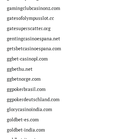
gamingclubcasinonz.com
gatesofolympusslot.cc
gatesuperscatter.org
gentingcasinoespana.net
getsbetcasinoespana.com
ggbet-casinopl.com
ggbethu.net
ggbetnorge.com
ggpokerbrasil.com
ggpokerdeutschland.com
glorycasinoindia.com
goldbet-es.com
goldbet-india.com