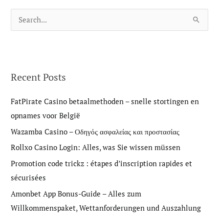
S
e
a
r
Recent Posts
c
h
FatPirate Casino betaalmethoden – snelle stortingen en
f
opnames voor België
o
Wazamba Casino – Οδηγός ασφαλείας και προστασίας
r
Rollxo Casino Login: Alles, was Sie wissen müssen
:
Promotion code trickz : étapes d’inscription rapides et
sécurisées
Amonbet App Bonus-Guide – Alles zum
Willkommenspaket, Wettanforderungen und Auszahlung