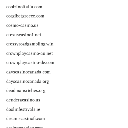
coolzinoitalia.com
corgibetgreece.com
cosmo-casino.us
cresuscasino1.net
crossyroadgambling.win
crownplaycasino-au.net
crownplaycasino-de.com
dayscasinocanada.com
dayscasinocanada.org
deadmansriches.org
denderacasino.us
doolinfestivals.ie
dreamscasinofi.com
drelanaashley.com