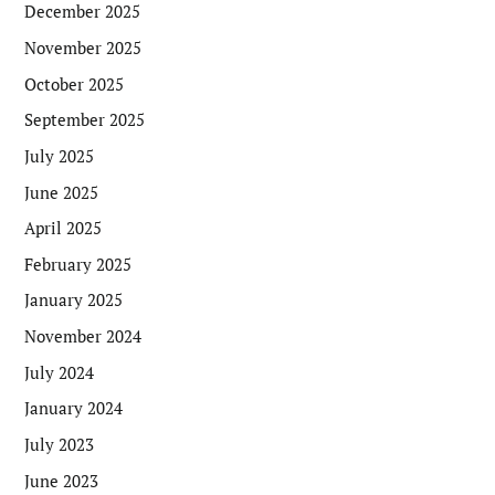
December 2025
November 2025
October 2025
September 2025
July 2025
June 2025
April 2025
February 2025
January 2025
November 2024
July 2024
January 2024
July 2023
June 2023