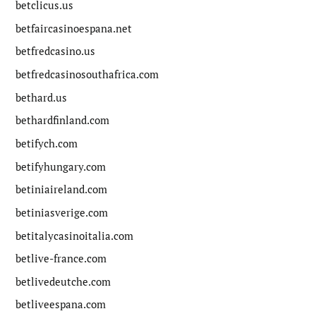
betclicus.us
betfaircasinoespana.net
betfredcasino.us
betfredcasinosouthafrica.com
bethard.us
bethardfinland.com
betifych.com
betifyhungary.com
betiniaireland.com
betiniasverige.com
betitalycasinoitalia.com
betlive-france.com
betlivedeutche.com
betliveespana.com