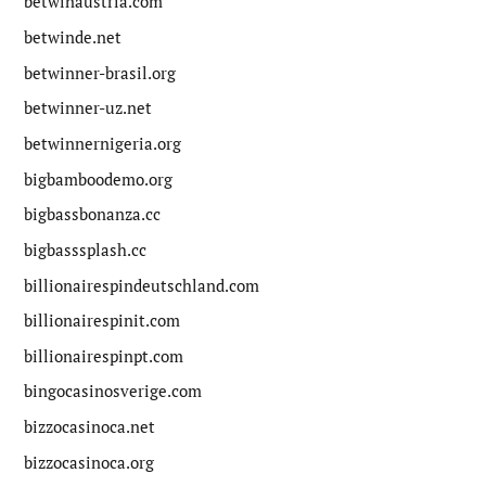
betwinaustria.com
betwinde.net
betwinner-brasil.org
betwinner-uz.net
betwinnernigeria.org
bigbamboodemo.org
bigbassbonanza.cc
bigbasssplash.cc
billionairespindeutschland.com
billionairespinit.com
billionairespinpt.com
bingocasinosverige.com
bizzocasinoca.net
bizzocasinoca.org