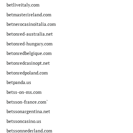
betliveitaly.com
betmasterireland.com
betnerocasinoitalia.com
betonred-australia.net
betonred-hungary.com
betonredbelgique.com
betonredcasinopt.net
betonredpoland.com
betpanda.us
betss-on-mx.com
betsson-france.com`
betssonargentina.net
betssoncasino.us
betssonnederland.com