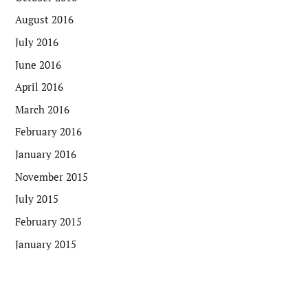
August 2016
July 2016
June 2016
April 2016
March 2016
February 2016
January 2016
November 2015
July 2015
February 2015
January 2015