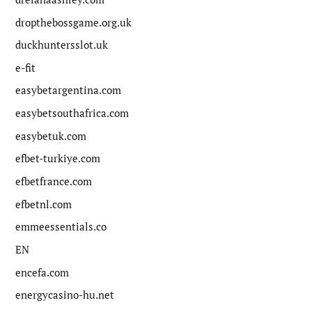
dropthebossgame.org.uk
duckhuntersslot.uk
e-fit
easybetargentina.com
easybetsouthafrica.com
easybetuk.com
efbet-turkiye.com
efbetfrance.com
efbetnl.com
emmeessentials.co
EN
encefa.com
energycasino-hu.net