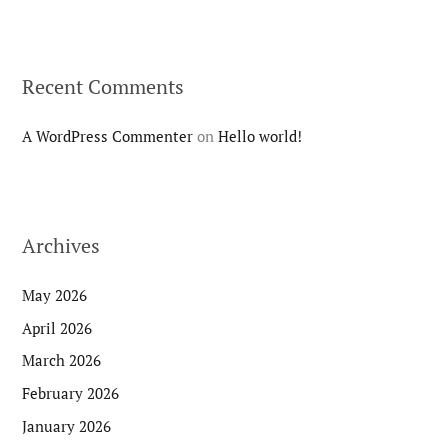
Recent Comments
A WordPress Commenter
on
Hello world!
Archives
May 2026
April 2026
March 2026
February 2026
January 2026