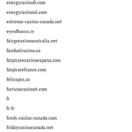
energycasinofi.com
energycasinonl.com
extreme-casino-canada.net
eyeofhorus.cc
fairgocasinoaustralia.net
fanduelcasino.us
fatpiratecasinoespana.com
fatpiratefrance.com
felixspin.us
fortunacasinoit.com
fr
fr-fr
fresh-casino-canada.com
fridaycasinocanada.net