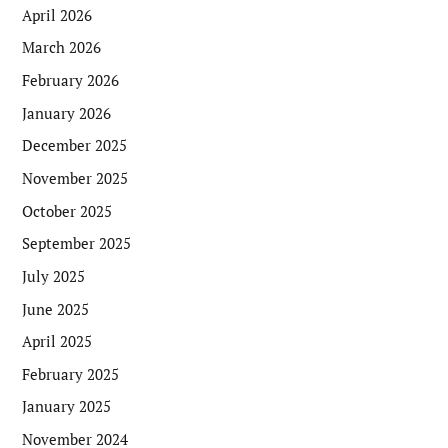
April 2026
March 2026
February 2026
January 2026
December 2025
November 2025
October 2025
September 2025
July 2025
June 2025
April 2025
February 2025
January 2025
November 2024