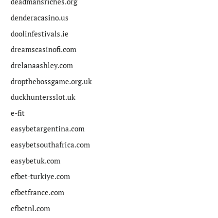
deadmansriches.org
denderacasino.us
doolinfestivals.ie
dreamscasinofi.com
drelanaashley.com
dropthebossgame.org.uk
duckhuntersslot.uk
e-fit
easybetargentina.com
easybetsouthafrica.com
easybetuk.com
efbet-turkiye.com
efbetfrance.com
efbetnl.com