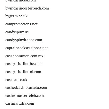
bwincasinobd.com
bwincasinoosterreich.com
bygram.co.uk
campromotions.net
candyspinz.us
candyspinzfrance.com
captaincookscasinoca.net
casadonramon.com.mx
casapariurilor-be.com
casapariurilor-nl.com
cascbar.co.uk
cashedcasinocanada.com
cashwinosterreich.com
casiniaitalia.com