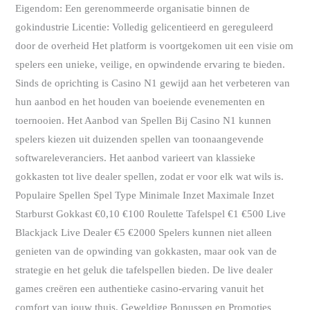
Eigendom: Een gerenommeerde organisatie binnen de
gokindustrie Licentie: Volledig gelicentieerd en gereguleerd
door de overheid Het platform is voortgekomen uit een visie om
spelers een unieke, veilige, en opwindende ervaring te bieden.
Sinds de oprichting is Casino N1 gewijd aan het verbeteren van
hun aanbod en het houden van boeiende evenementen en
toernooien. Het Aanbod van Spellen Bij Casino N1 kunnen
spelers kiezen uit duizenden spellen van toonaangevende
softwareleveranciers. Het aanbod varieert van klassieke
gokkasten tot live dealer spellen, zodat er voor elk wat wils is.
Populaire Spellen Spel Type Minimale Inzet Maximale Inzet
Starburst Gokkast €0,10 €100 Roulette Tafelspel €1 €500 Live
Blackjack Live Dealer €5 €2000 Spelers kunnen niet alleen
genieten van de opwinding van gokkasten, maar ook van de
strategie en het geluk die tafelspellen bieden. De live dealer
games creëren een authentieke casino-ervaring vanuit het
comfort van jouw thuis. Geweldige Bonussen en Promoties