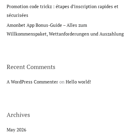
Promotion code trickz : étapes d’inscription rapides et
sécurisées
Amonbet App Bonus-Guide – Alles zum
Willkommenspaket, Wettanforderungen und Auszahlung
Recent Comments
A WordPress Commenter
on
Hello world!
Archives
May 2026