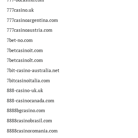
777casino.uk
777casinoargentina.com
777casinoaustria.com
7bet-no.com
7betcasinoit.com
7betcasinolt.com
7bit-casino-australia.net
7bitcasinoitalia.com
888-casino-uk.uk
888-casinocanada.com
8888bgcasino.com
8888casinobrasil.com
8888casinoromania.com