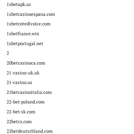
1xbetapk.us
1xbetcasinoespana.com
1xbetcotedivoire.com
1xbetfrance.win
1xbetportugal.net
2
20betcasinoca.com
21-casino-uk.uk
21-casino.us
21betcasinoitalia.com
22-bet-poland.com
22-bet-sk.com
22betcz.com
22betdeutschland.com