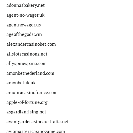
adonnasbakery.net
agent-no-wager.uk
agentnowager.us
ageofthegods.win
alexandercasinobet.com
allslotscasinonz.net
allyspinespana.com
amonbetnederland.com
amonbetuk.uk
amunracasinofrance.com
apple-of-fortune.org
asgardianrising.net
avantgardecasinoaustralia.net
aviamasterscasinogame.com