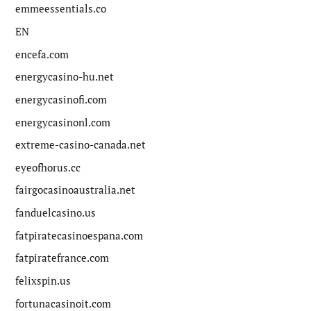
emmeessentials.co
EN
encefa.com
energycasino-hu.net
energycasinofi.com
energycasinonl.com
extreme-casino-canada.net
eyeofhorus.cc
fairgocasinoaustralia.net
fanduelcasino.us
fatpiratecasinoespana.com
fatpiratefrance.com
felixspin.us
fortunacasinoit.com