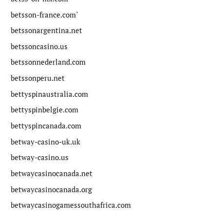
betsson-france.com`
betssonargentina.net
betssoncasino.us
betssonnederland.com
betssonperu.net
bettyspinaustralia.com
bettyspinbelgie.com
bettyspincanada.com
betway-casino-uk.uk
betway-casino.us
betwaycasinocanada.net
betwaycasinocanada.org
betwaycasinogamessouthafrica.com