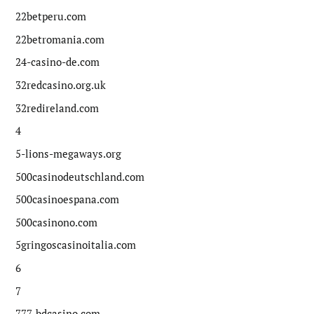
22betperu.com
22betromania.com
24-casino-de.com
32redcasino.org.uk
32redireland.com
4
5-lions-megaways.org
500casinodeutschland.com
500casinoespana.com
500casinono.com
5gringoscasinoitalia.com
6
7
777-bdcasino.com