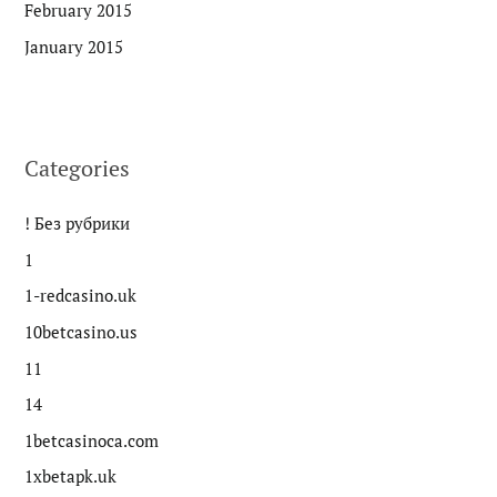
February 2015
January 2015
Categories
! Без рубрики
1
1-redcasino.uk
10betcasino.us
11
14
1betcasinoca.com
1xbetapk.uk