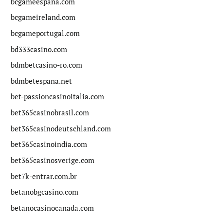
bcgameespana.com
bcgameireland.com
bcgameportugal.com
bd333casino.com
bdmbetcasino-ro.com
bdmbetespana.net
bet-passioncasinoitalia.com
bet365casinobrasil.com
bet365casinodeutschland.com
bet365casinoindia.com
bet365casinosverige.com
bet7k-entrar.com.br
betanobgcasino.com
betanocasinocanada.com