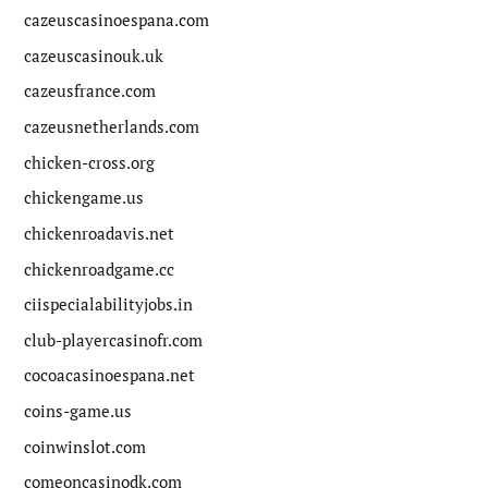
cazeuscasinoespana.com
cazeuscasinouk.uk
cazeusfrance.com
cazeusnetherlands.com
chicken-cross.org
chickengame.us
chickenroadavis.net
chickenroadgame.cc
ciispecialabilityjobs.in
club-playercasinofr.com
cocoacasinoespana.net
coins-game.us
coinwinslot.com
comeoncasinodk.com