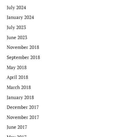
July 2024
January 2024
July 2023
June 2023
November 2018
September 2018
May 2018
April 2018
March 2018
January 2018
December 2017
November 2017
June 2017