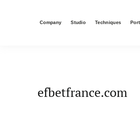
Skip
to
content
Company
Studio
Techniques
Port
efbetfrance.com