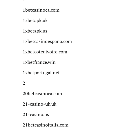
1betcasinoca.com
1xbetapk.uk
1xbetapk.us
1xbetcasinoespana.com
1xbetcotedivoire.com
1xbetfrance.win
1xbetportugal.net
2
20betcasinoca.com
21-casino-uk.uk
21-casino.us
21betcasinoitalia.com