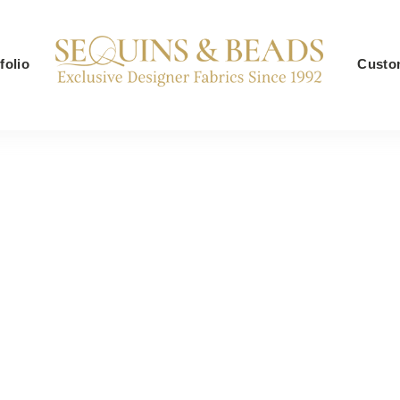
folio
Custo