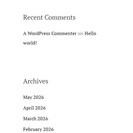
Recent Comments
A WordPress Commenter
on
Hello
world!
Archives
May 2026
April 2026
March 2026
February 2026