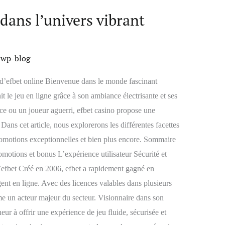
dans l’univers vibrant
/
wp-blog
 d’efbet online Bienvenue dans le monde fascinant
it le jeu en ligne grâce à son ambiance électrisante et ses
ce ou un joueur aguerri, efbet casino propose une
Dans cet article, nous explorerons les différentes facettes
promotions exceptionnelles et bien plus encore. Sommaire
motions et bonus L’expérience utilisateur Sécurité et
d’efbet Créé en 2006, efbet a rapidement gagné en
ent en ligne. Avec des licences valables dans plusieurs
me un acteur majeur du secteur. Visionnaire dans son
ur à offrir une expérience de jeu fluide, sécurisée et