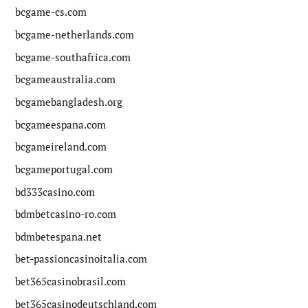
bcgame-cs.com
bcgame-netherlands.com
bcgame-southafrica.com
bcgameaustralia.com
bcgamebangladesh.org
bcgameespana.com
bcgameireland.com
bcgameportugal.com
bd333casino.com
bdmbetcasino-ro.com
bdmbetespana.net
bet-passioncasinoitalia.com
bet365casinobrasil.com
bet365casinodeutschland.com