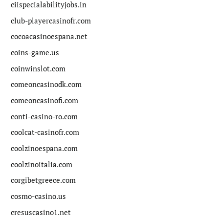
ciispecialabilityjobs.in
club-playercasinofr.com
cocoacasinoespana.net
coins-game.us
coinwinslot.com
comeoncasinodk.com
comeoncasinofi.com
conti-casino-ro.com
coolcat-casinofr.com
coolzinoespana.com
coolzinoitalia.com
corgibetgreece.com
cosmo-casino.us
cresuscasino1.net