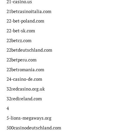
21-casino.us
21betcasinoitalia.com
22-bet-poland.com
22-bet-sk.com
22betcz.com
22betdeutschland.com
22betperu.com
22betromania.com
24-casino-de.com
32redcasino.org.uk
32redireland.com
4
5-lions-megaways.org
500casinodeutschland.com