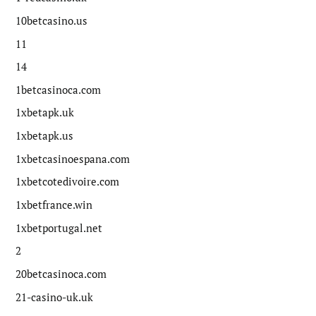
10betcasino.us
11
14
1betcasinoca.com
1xbetapk.uk
1xbetapk.us
1xbetcasinoespana.com
1xbetcotedivoire.com
1xbetfrance.win
1xbetportugal.net
2
20betcasinoca.com
21-casino-uk.uk