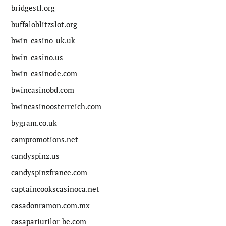
bridgestl.org
buffaloblitzslot.org
bwin-casino-uk.uk
bwin-casino.us
bwin-casinode.com
bwincasinobd.com
bwincasinoosterreich.com
bygram.co.uk
campromotions.net
candyspinz.us
candyspinzfrance.com
captaincookscasinoca.net
casadonramon.com.mx
casapariurilor-be.com