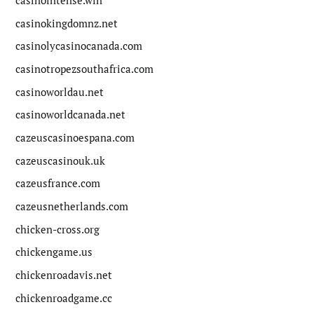
casinointense.win
casinokingdomnz.net
casinolycasinocanada.com
casinotropezsouthafrica.com
casinoworldau.net
casinoworldcanada.net
cazeuscasinoespana.com
cazeuscasinouk.uk
cazeusfrance.com
cazeusnetherlands.com
chicken-cross.org
chickengame.us
chickenroadavis.net
chickenroadgame.cc