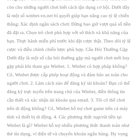
còn cho những người chơi biết cách tận dụng cơ hội. Dưới đây
là một số winbet-vn.net bí quyết giúp bạn nâng cao tỷ lệ chiến
thắng: Xác định ngân sách chơi: Đừng bao giờ vượt quá số tiền
đã đặt ra. Chọn trò chơi phù hợp với sở thích và khả năng của
bạn. Thực hành miễn phí trước khi đặt cược thật. Theo dõi tỷ lệ
cược và điều chỉnh chiến lược phù hợp. Câu Hỏi Thường Gặp
Dưới đây là một số câu hỏi thường gặp mà người chơi mới hay
gặp phải khi tham gia Winbet. 1. Winbet có hợp pháp không?
Có, Winbet được cấp phép hoạt động và đảm bảo an toàn cho
người chơi. 2. Làm cách nào để đăng ký tài khoản? Bạn có thể
đăng ký trực tuyến trên trang chủ của Winbet, điền thông tin
cần thiết và xác nhận tài khoản qua email. 3. Tôi có thể chơi
trên di động không? Có, Winbet hỗ trợ chơi game trên cả máy
tính và thiết bị di động. 4. Các phương thức nạp/rút tiền tại
Winbet là gì? Winbet hỗ trợ nhiều phương thức thanh toán như
thẻ tín dụng, ví điện tử và chuyển khoản ngân hàng. Hy vọng