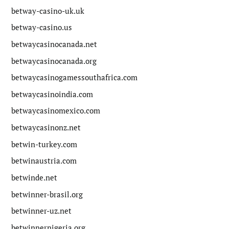
betway-casino-uk.uk
betway-casino.us
betwaycasinocanada.net
betwaycasinocanada.org
betwaycasinogamessouthafrica.com
betwaycasinoindia.com
betwaycasinomexico.com
betwaycasinonz.net
betwin-turkey.com
betwinaustria.com
betwinde.net
betwinner-brasil.org
betwinner-uz.net
betwinnernigeria.org