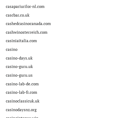
casapariurilor-nl.com
cascbar.co.uk
cashedcasinocanada.com
cashwinosterreich.com
casiniaitalia.com
casino
casino-days.uk
casino-guru.uk
casino-guru.us
casino-lab-de.com
casino-lab-fr.com
casinoclassicuk.uk
casinodaysnz.org