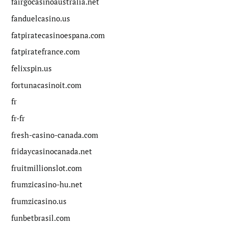
fairgocasinoaustralia.net
fanduelcasino.us
fatpiratecasinoespana.com
fatpiratefrance.com
felixspin.us
fortunacasinoit.com
fr
fr-fr
fresh-casino-canada.com
fridaycasinocanada.net
fruitmillionslot.com
frumzicasino-hu.net
frumzicasino.us
funbetbrasil.com