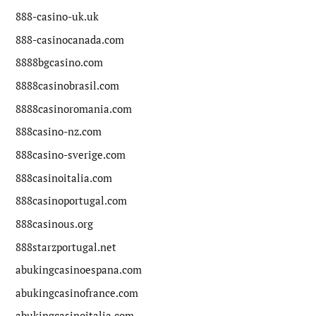
888-casino-uk.uk
888-casinocanada.com
8888bgcasino.com
8888casinobrasil.com
8888casinoromania.com
888casino-nz.com
888casino-sverige.com
888casinoitalia.com
888casinoportugal.com
888casinous.org
888starzportugal.net
abukingcasinoespana.com
abukingcasinofrance.com
abukingcasinoitalia.com