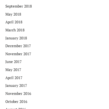
September 2018
May 2018
April 2018
March 2018
January 2018
December 2017
November 2017
June 2017
May 2017
April 2017
January 2017
November 2016
October 2016