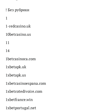
! Без рубрики
1
1-redcasino.uk
10betcasino.us
11
14
1betcasinoca.com
1xbetapk.uk
1xbetapk.us
1xbetcasinoespana.com
1xbetcotedivoire.com
1xbetfrance.win
1xbetportugal.net