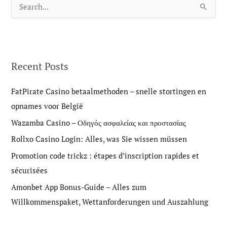
S
e
a
r
Recent Posts
c
h
FatPirate Casino betaalmethoden – snelle stortingen en
f
opnames voor België
o
Wazamba Casino – Οδηγός ασφαλείας και προστασίας
r
Rollxo Casino Login: Alles, was Sie wissen müssen
:
Promotion code trickz : étapes d’inscription rapides et
sécurisées
Amonbet App Bonus-Guide – Alles zum
Willkommenspaket, Wettanforderungen und Auszahlung