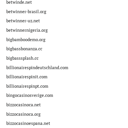
betwinde.net
betwinner-brasil.org
betwinner-uz.net
betwinnernigeria.org
bigbamboodemo.org
bigbassbonanza.cc
bigbasssplash.cc
billionairespindeutschland.com
billionairespinit.com
billionairespinpt.com
bingocasinosverige.com
bizzocasinoca.net
bizzocasinoca.org
bizzocasinoespana.net