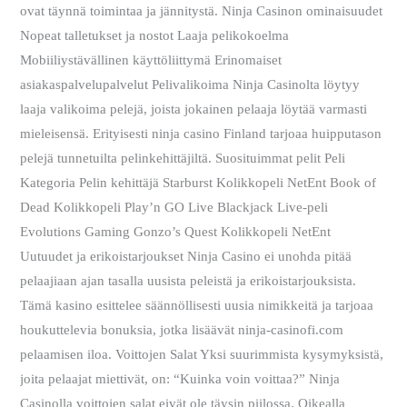
ovat täynnä toimintaa ja jännitystä. Ninja Casinon ominaisuudet
Nopeat talletukset ja nostot Laaja pelikokoelma
Mobiiliystävällinen käyttöliittymä Erinomaiset
asiakaspalvelupalvelut Pelivalikoima Ninja Casinolta löytyy
laaja valikoima pelejä, joista jokainen pelaaja löytää varmasti
mieleisensä. Erityisesti ninja casino Finland tarjoaa huipputason
pelejä tunnetuilta pelinkehittäjiltä. Suosituimmat pelit Peli
Kategoria Pelin kehittäjä Starburst Kolikkopeli NetEnt Book of
Dead Kolikkopeli Play’n GO Live Blackjack Live-peli
Evolutions Gaming Gonzo’s Quest Kolikkopeli NetEnt
Uutuudet ja erikoistarjoukset Ninja Casino ei unohda pitää
pelaajiaan ajan tasalla uusista peleistä ja erikoistarjouksista.
Tämä kasino esittelee säännöllisesti uusia nimikkeitä ja tarjoaa
houkuttelevia bonuksia, jotka lisäävät ninja-casinofi.com
pelaamisen iloa. Voittojen Salat Yksi suurimmista kysymyksistä,
joita pelaajat miettivät, on: “Kuinka voin voittaa?” Ninja
Casinolla voittojen salat eivät ole täysin piilossa. Oikealla