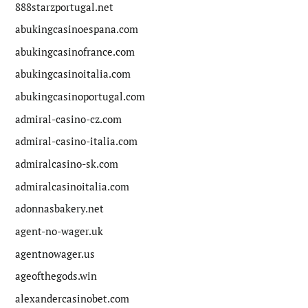
888starzportugal.net
abukingcasinoespana.com
abukingcasinofrance.com
abukingcasinoitalia.com
abukingcasinoportugal.com
admiral-casino-cz.com
admiral-casino-italia.com
admiralcasino-sk.com
admiralcasinoitalia.com
adonnasbakery.net
agent-no-wager.uk
agentnowager.us
ageofthegods.win
alexandercasinobet.com