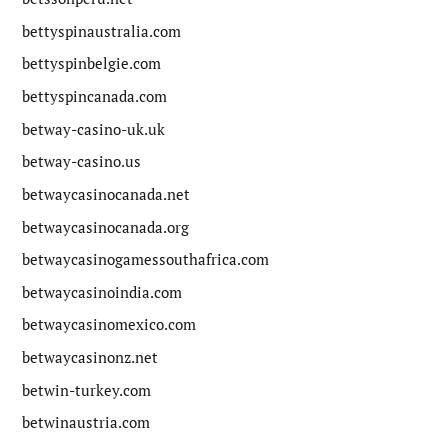
bettyspinaustralia.com
bettyspinbelgie.com
bettyspincanada.com
betway-casino-uk.uk
betway-casino.us
betwaycasinocanada.net
betwaycasinocanada.org
betwaycasinogamessouthafrica.com
betwaycasinoindia.com
betwaycasinomexico.com
betwaycasinonz.net
betwin-turkey.com
betwinaustria.com