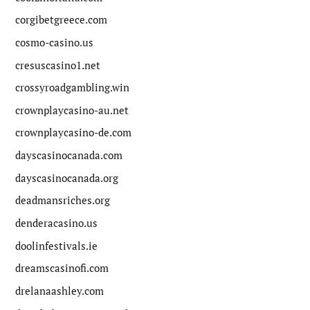
corgibetgreece.com
cosmo-casino.us
cresuscasino1.net
crossyroadgambling.win
crownplaycasino-au.net
crownplaycasino-de.com
dayscasinocanada.com
dayscasinocanada.org
deadmansriches.org
denderacasino.us
doolinfestivals.ie
dreamscasinofi.com
drelanaashley.com