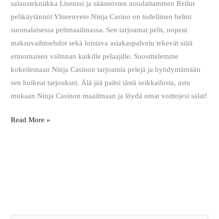
salaustekniikka Lisenssi ja säännösten noudattaminen Reilut
pelikäytännöt Yhteenveto Ninja Casino on todellinen helmi
suomalaisessa pelimaailmassa. Sen tarjoamat pelit, nopeat
maksuvaihtoehdot sekä loistava asiakaspalvelu tekevät siitä
erinomaisen valinnan kaikille pelaajille. Suosittelemme
kokeilemaan Ninja Casinon tarjoamia pelejä ja hyödyntämään
sen huikeat tarjoukset. Älä jää paitsi tästä seikkailusta, astu
mukaan Ninja Casinon maailmaan ja löydä omat voittojesi salat!
Read More »