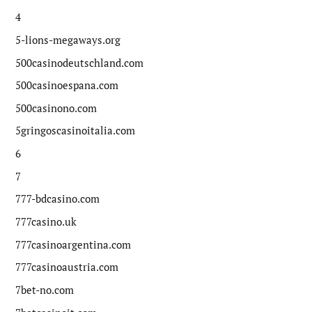
4
5-lions-megaways.org
500casinodeutschland.com
500casinoespana.com
500casinono.com
5gringoscasinoitalia.com
6
7
777-bdcasino.com
777casino.uk
777casinoargentina.com
777casinoaustria.com
7bet-no.com