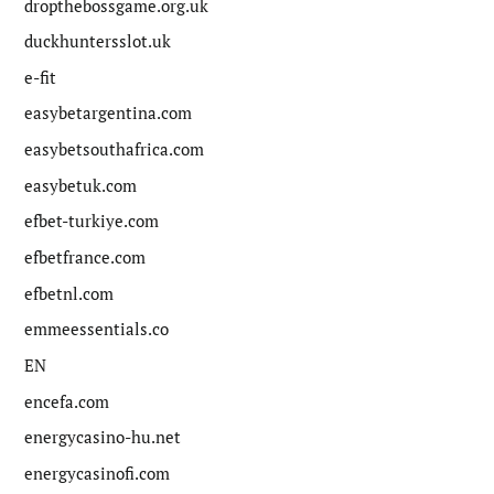
dropthebossgame.org.uk
duckhuntersslot.uk
e-fit
easybetargentina.com
easybetsouthafrica.com
easybetuk.com
efbet-turkiye.com
efbetfrance.com
efbetnl.com
emmeessentials.co
EN
encefa.com
energycasino-hu.net
energycasinofi.com