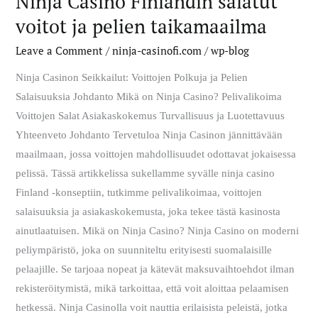
Ninja Casino Finlandin salatut
Casino
voitot ja pelien taikamaailma
Finlandin
Leave a Comment
/
ninja-casinofi.com
/
wp-blog
salatut
voitot
Ninja Casinon Seikkailut: Voittojen Polkuja ja Pelien
ja
Salaisuuksia Johdanto Mikä on Ninja Casino? Pelivalikoima
pelien
Voittojen Salat Asiakaskokemus Turvallisuus ja Luotettavuus
taikamaailma
Yhteenveto Johdanto Tervetuloa Ninja Casinon jännittävään
maailmaan, jossa voittojen mahdollisuudet odottavat jokaisessa
pelissä. Tässä artikkelissa sukellamme syvälle ninja casino
Finland -konseptiin, tutkimme pelivalikoimaa, voittojen
salaisuuksia ja asiakaskokemusta, joka tekee tästä kasinosta
ainutlaatuisen. Mikä on Ninja Casino? Ninja Casino on moderni
peliympäristö, joka on suunniteltu erityisesti suomalaisille
pelaajille. Se tarjoaa nopeat ja kätevät maksuvaihtoehdot ilman
rekisteröitymistä, mikä tarkoittaa, että voit aloittaa pelaamisen
hetkessä. Ninja Casinolla voit nauttia erilaisista peleistä, jotka