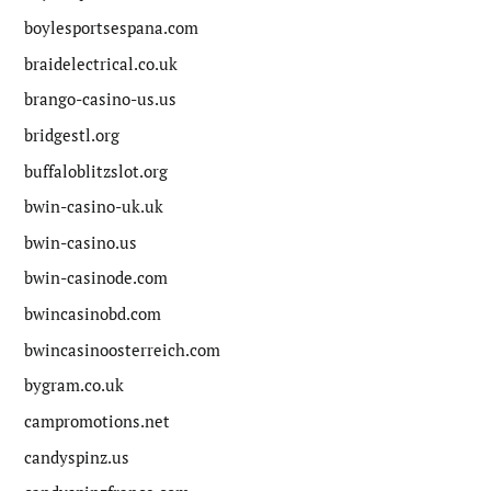
boylesportsespana.com
braidelectrical.co.uk
brango-casino-us.us
bridgestl.org
buffaloblitzslot.org
bwin-casino-uk.uk
bwin-casino.us
bwin-casinode.com
bwincasinobd.com
bwincasinoosterreich.com
bygram.co.uk
campromotions.net
candyspinz.us