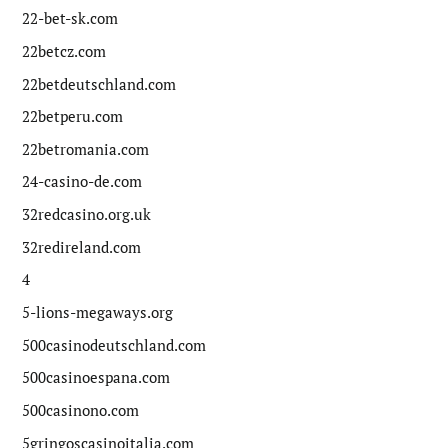
22-bet-sk.com
22betcz.com
22betdeutschland.com
22betperu.com
22betromania.com
24-casino-de.com
32redcasino.org.uk
32redireland.com
4
5-lions-megaways.org
500casinodeutschland.com
500casinoespana.com
500casinono.com
5gringoscasinoitalia.com