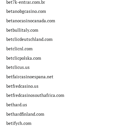
bet7k-entrar.com.br
betanobgcasino.com
betanocasinocanada.com
betbullitaly.com
betclicdeutschland.com
betclicnl.com
betclicpolska.com
betclicus.us
betfaircasinoespana.net
betfredcasino.us
betfredcasinosouthafrica.com
bethard.us
bethardfinland.com
betifych.com