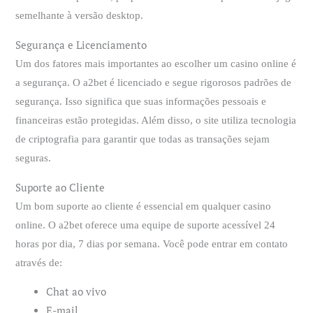
semelhante à versão desktop.
Segurança e Licenciamento
Um dos fatores mais importantes ao escolher um casino online é
a segurança. O a2bet é licenciado e segue rigorosos padrões de
segurança. Isso significa que suas informações pessoais e
financeiras estão protegidas. Além disso, o site utiliza tecnologia
de criptografia para garantir que todas as transações sejam
seguras.
Suporte ao Cliente
Um bom suporte ao cliente é essencial em qualquer casino
online. O a2bet oferece uma equipe de suporte acessível 24
horas por dia, 7 dias por semana. Você pode entrar em contato
através de:
Chat ao vivo
E-mail