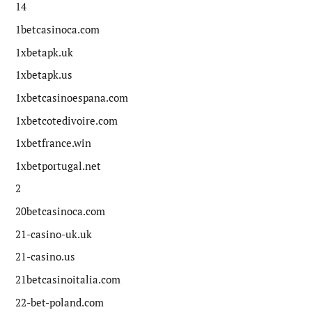
14
1betcasinoca.com
1xbetapk.uk
1xbetapk.us
1xbetcasinoespana.com
1xbetcotedivoire.com
1xbetfrance.win
1xbetportugal.net
2
20betcasinoca.com
21-casino-uk.uk
21-casino.us
21betcasinoitalia.com
22-bet-poland.com