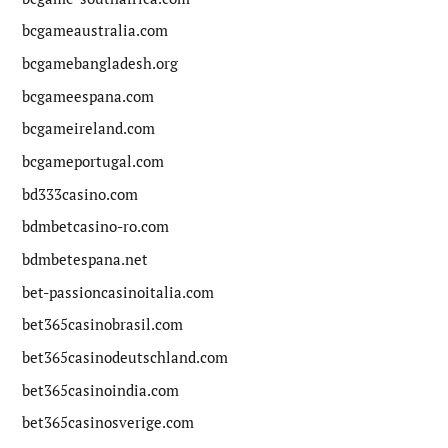
bcgameaustralia.com
bcgamebangladesh.org
bcgameespana.com
bcgameireland.com
bcgameportugal.com
bd333casino.com
bdmbetcasino-ro.com
bdmbetespana.net
bet-passioncasinoitalia.com
bet365casinobrasil.com
bet365casinodeutschland.com
bet365casinoindia.com
bet365casinosverige.com