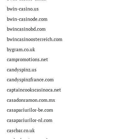
bwin-casino.us
bwin-casinode.com
bwincasinobd.com
bwincasinoosterreich.com
bygram.co.uk
campromotions.net
candyspinz.us
candyspinzfrance.com
captaincookscasinoca.net
casadonramon.com.mx
casapariurilor-be.com
casapariurilor-nl.com
cascbar.co.uk