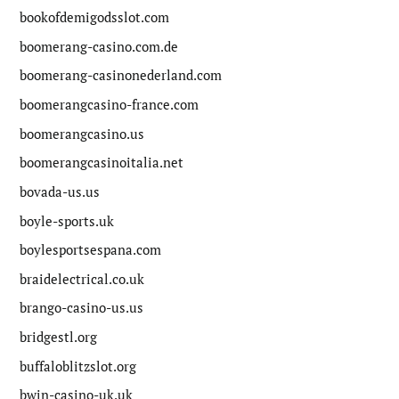
bookofdemigodsslot.com
boomerang-casino.com.de
boomerang-casinonederland.com
boomerangcasino-france.com
boomerangcasino.us
boomerangcasinoitalia.net
bovada-us.us
boyle-sports.uk
boylesportsespana.com
braidelectrical.co.uk
brango-casino-us.us
bridgestl.org
buffaloblitzslot.org
bwin-casino-uk.uk