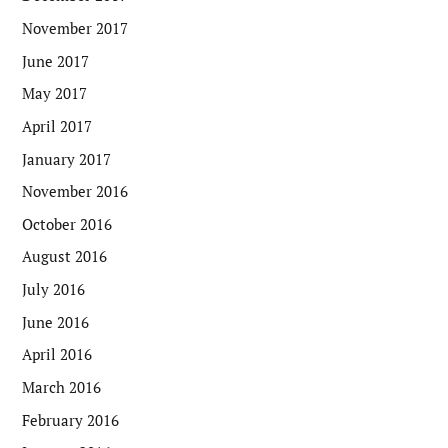
November 2017
June 2017
May 2017
April 2017
January 2017
November 2016
October 2016
August 2016
July 2016
June 2016
April 2016
March 2016
February 2016