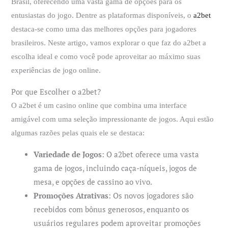
Brasil, oferecendo uma vasta gama de opções para os
entusiastas do jogo. Dentre as plataformas disponíveis, o
a2bet
destaca-se como uma das melhores opções para jogadores
brasileiros. Neste artigo, vamos explorar o que faz do a2bet a
escolha ideal e como você pode aproveitar ao máximo suas
experiências de jogo online.
Por que Escolher o a2bet?
O a2bet é um casino online que combina uma interface
amigável com uma seleção impressionante de jogos. Aqui estão
algumas razões pelas quais ele se destaca:
Variedade de Jogos
: O a2bet oferece uma vasta
gama de jogos, incluindo caça-níqueis, jogos de
mesa, e opções de cassino ao vivo.
Promoções Atrativas
: Os novos jogadores são
recebidos com bônus generosos, enquanto os
usuários regulares podem aproveitar promoções