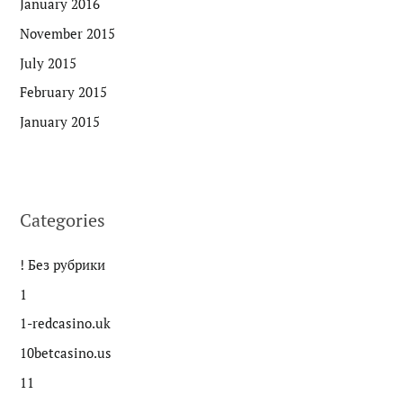
January 2016
November 2015
July 2015
February 2015
January 2015
Categories
! Без рубрики
1
1-redcasino.uk
10betcasino.us
11