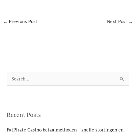
←
Previous Post
Next Post
→
S
e
a
r
Recent Posts
c
h
FatPirate Casino betaalmethoden – snelle stortingen en
f