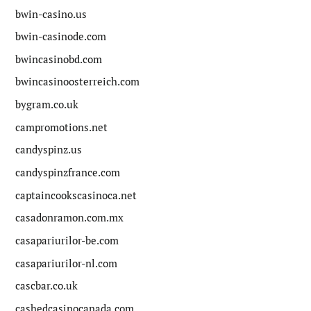
bwin-casino.us
bwin-casinode.com
bwincasinobd.com
bwincasinoosterreich.com
bygram.co.uk
campromotions.net
candyspinz.us
candyspinzfrance.com
captaincookscasinoca.net
casadonramon.com.mx
casapariurilor-be.com
casapariurilor-nl.com
cascbar.co.uk
cashedcasinocanada.com