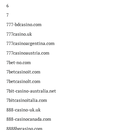
6
7
777-bdcasino.com
777casino.uk
777casinoargentina.com
777casinoaustria.com
7bet-no.com
7betcasinoit.com
7betcasinolt.com
7bit-casino-australia.net
7bitcasinoitalia.com
888-casino-uk.uk
888-casinocanada.com
8888bgcasino.com