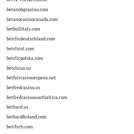
betanobgcasino.com
betanocasinocanada.com
betbullitaly.com
betclicdeutschland.com
betclicnl.com
betclicpolska.com
betclicus.us
betfaircasinoespana.net
betfredcasino.us
betfredcasinosouthafrica.com
bethard.us
bethardfinland.com
betifych.com