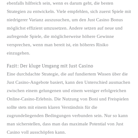
ebenfalls hilfreich sein, wenn es darum geht, die besten
Strategien zu entwickeln. Viele empfehlen, sich zuerst Spiele mit
niedrigerer Varianz auszusuchen, um den Just Casino Bonus
möglichst effizient umzusetzen. Andere setzen auf neue und
aufregende Spiele, die möglicherweise höhere Gewinne
versprechen, wenn man bereit ist, ein höheres Risiko
einzugehen.
Fazit: Der kluge Umgang mit Just Casino
Eine durchdachte Strategie, die auf fundiertem Wissen über die
Just Casino-Angebote basiert, kann den Unterschied ausmachen
zwischen einem gelungenen und einem weniger erfolgreichen
Online-Casino-Erlebnis. Die Nutzung von Boni und Freispielen
sollte stets mit einem klaren Verständnis für die
zugrundeliegenden Bedingungen verbunden sein. Nur so kann
man sicherstellen, dass man das maximale Potential von Just
Casino voll ausschöpfen kann.