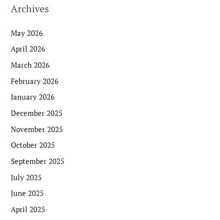
Archives
May 2026
April 2026
March 2026
February 2026
January 2026
December 2025
November 2025
October 2025
September 2025
July 2025
June 2025
April 2025