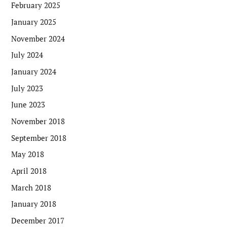
February 2025
January 2025
November 2024
July 2024
January 2024
July 2023
June 2023
November 2018
September 2018
May 2018
April 2018
March 2018
January 2018
December 2017