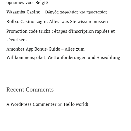
opnames voor België
o
Wazamba Casino – Οδηγός ασφαλείας και προστασίας
r
Rollxo Casino Login: Alles, was Sie wissen müssen
:
Promotion code trickz : étapes d’inscription rapides et
sécurisées
Amonbet App Bonus-Guide – Alles zum
Willkommenspaket, Wettanforderungen und Auszahlung
Recent Comments
A WordPress Commenter
on
Hello world!