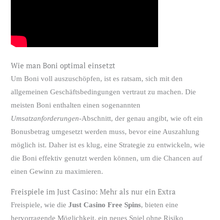
Wie man Boni optimal einsetzt
Um Boni voll auszuschöpfen, ist es ratsam, sich mit den
allgemeinen Geschäftsbedingungen vertraut zu machen. Die
meisten Boni enthalten einen sogenannten
Umsatzanforderungen
-Abschnitt, der genau angibt, wie oft ein
Bonusbetrag umgesetzt werden muss, bevor eine Auszahlung
möglich ist. Daher ist es klug, eine Strategie zu entwickeln, wie
die Boni effektiv genutzt werden können, um die Chancen auf
einen Gewinn zu maximieren.
Freispiele im Just Casino: Mehr als nur ein Extra
Freispiele, wie die
Just Casino Free Spins
, bieten eine
hervorragende Möglichkeit, ein neues Spiel ohne Risiko