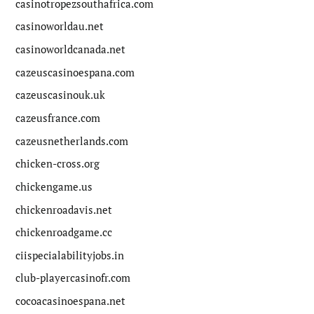
casinotropezsouthafrica.com
casinoworldau.net
casinoworldcanada.net
cazeuscasinoespana.com
cazeuscasinouk.uk
cazeusfrance.com
cazeusnetherlands.com
chicken-cross.org
chickengame.us
chickenroadavis.net
chickenroadgame.cc
ciispecialabilityjobs.in
club-playercasinofr.com
cocoacasinoespana.net