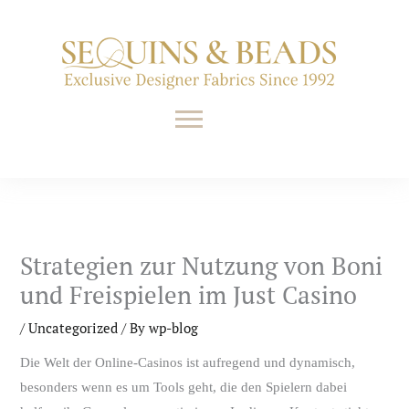
Skip
to
content
Strategien zur Nutzung von Boni
und Freispielen im Just Casino
/
Uncategorized
/ By
wp-blog
Die Welt der Online-Casinos ist aufregend und dynamisch,
besonders wenn es um Tools geht, die den Spielern dabei