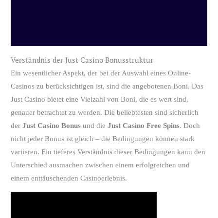
Verständnis der Just Casino Bonusstruktur
Ein wesentlicher Aspekt, der bei der Auswahl eines Online-
Casinos zu berücksichtigen ist, sind die angebotenen Boni. Das
Just Casino bietet eine Vielzahl von Boni, die es wert sind,
genauer betrachtet zu werden. Die beliebtesten sind sicherlich
der
Just Casino Bonus
und die
Just Casino Free Spins
. Doch
nicht jeder Bonus ist gleich – die Bedingungen können stark
variieren. Ein tieferes Verständnis dieser Bedingungen kann den
Unterschied ausmachen zwischen einem erfolgreichen und
einem enttäuschenden Casinoerlebnis.