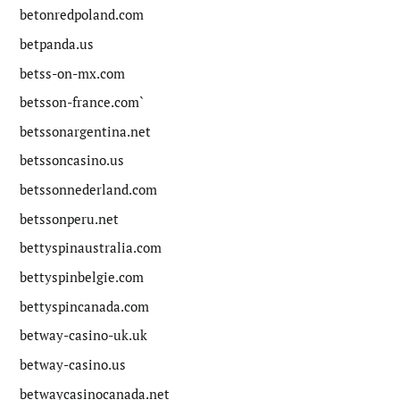
betonredpoland.com
betpanda.us
betss-on-mx.com
betsson-france.com`
betssonargentina.net
betssoncasino.us
betssonnederland.com
betssonperu.net
bettyspinaustralia.com
bettyspinbelgie.com
bettyspincanada.com
betway-casino-uk.uk
betway-casino.us
betwaycasinocanada.net