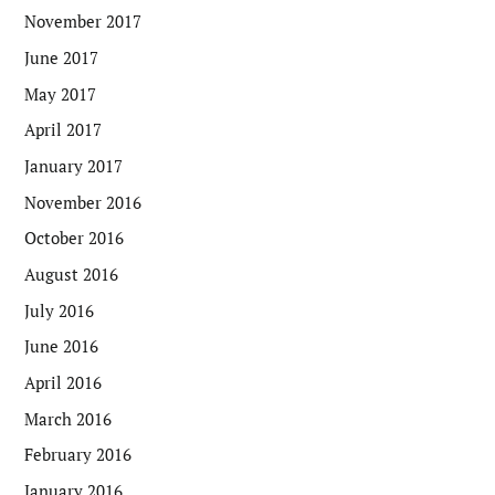
November 2017
June 2017
May 2017
April 2017
January 2017
November 2016
October 2016
August 2016
July 2016
June 2016
April 2016
March 2016
February 2016
January 2016