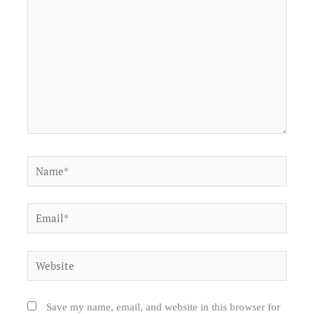
Name*
Email*
Website
Save my name, email, and website in this browser for