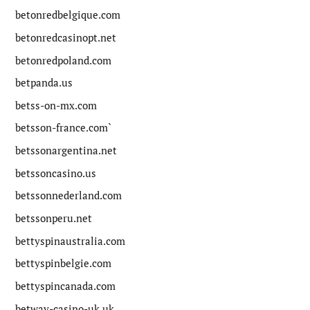
betonredbelgique.com
betonredcasinopt.net
betonredpoland.com
betpanda.us
betss-on-mx.com
betsson-france.com`
betssonargentina.net
betssoncasino.us
betssonnederland.com
betssonperu.net
bettyspinaustralia.com
bettyspinbelgie.com
bettyspincanada.com
betway-casino-uk.uk