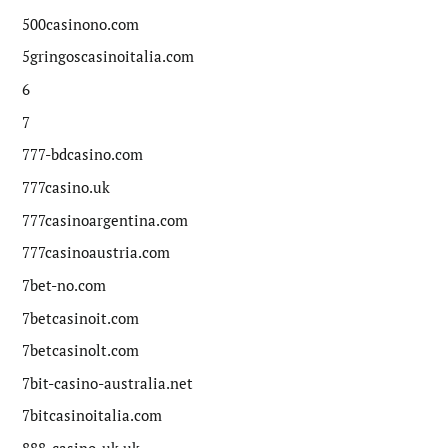
500casinono.com
5gringoscasinoitalia.com
6
7
777-bdcasino.com
777casino.uk
777casinoargentina.com
777casinoaustria.com
7bet-no.com
7betcasinoit.com
7betcasinolt.com
7bit-casino-australia.net
7bitcasinoitalia.com