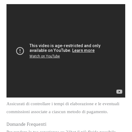
Assicurati di controllare i tempi di elaborazione e le eventuali
commissioni associate a ciascun metodo di pagamento.
Domande Frequenti
Per rendere la tua esperienza su 21bet il più fluida possibile,