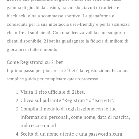
gamma di giochi da casinò, tra cui slot, tavoli di roulette e
blackjack, oltre a scommesse sportive. La piattaforma è
conosciuta per la sua interfaccia user-friendly e per la sicurezza
che offre ai suoi utenti. Con una licenza valida e un supporto
clienti disponibile, 21bet ha guadagnato la fiducia di milioni di
giocatori in tutto il mondo.
Come Registrarsi su 21bet
Il primo passo per giocare su 21bet è la registrazione. Ecco una
semplice guida per completare questo processo:
Visita il sito ufficiale di 21bet.
Clicca sul pulsante “Registrati” o “Iscriviti”.
Compila il modulo di registrazione con le tue
informazioni personali, come nome, data di nascita,
indirizzo e email.
Scelta di un nome utente e una password sicura.