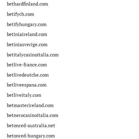
bethardfinland.com
betifych.com
betifyhungary.com
betiniaireland.com
betiniasverige.com
betitalycasinoitalia.com
betlive-france.com
betlivedeutche.com
betliveespana.com
betliveitaly.com
betmasterireland.com
betnerocasinoitalia.com
betonred-australia.net
betonred-hungary.com