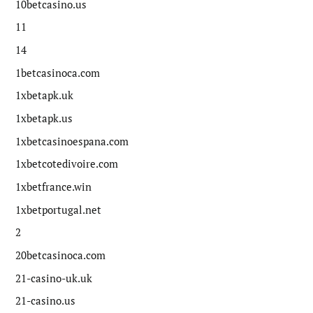
10betcasino.us
11
14
1betcasinoca.com
1xbetapk.uk
1xbetapk.us
1xbetcasinoespana.com
1xbetcotedivoire.com
1xbetfrance.win
1xbetportugal.net
2
20betcasinoca.com
21-casino-uk.uk
21-casino.us