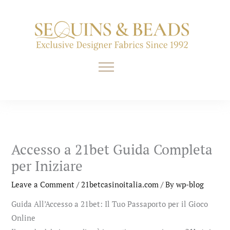
Skip
to
content
Accesso a 21bet Guida Completa
per Iniziare
Leave a Comment
/
21betcasinoitalia.com
/ By
wp-blog
Guida All’Accesso a 21bet: Il Tuo Passaporto per il Gioco
Online