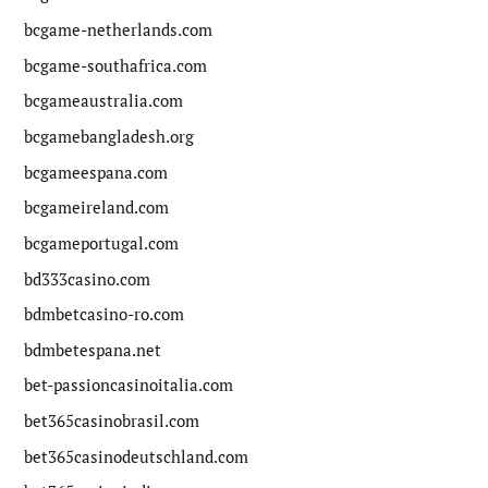
bcgame-netherlands.com
bcgame-southafrica.com
bcgameaustralia.com
bcgamebangladesh.org
bcgameespana.com
bcgameireland.com
bcgameportugal.com
bd333casino.com
bdmbetcasino-ro.com
bdmbetespana.net
bet-passioncasinoitalia.com
bet365casinobrasil.com
bet365casinodeutschland.com