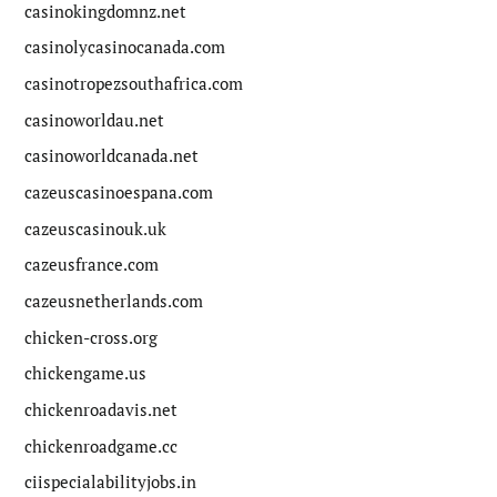
casinokingdomnz.net
casinolycasinocanada.com
casinotropezsouthafrica.com
casinoworldau.net
casinoworldcanada.net
cazeuscasinoespana.com
cazeuscasinouk.uk
cazeusfrance.com
cazeusnetherlands.com
chicken-cross.org
chickengame.us
chickenroadavis.net
chickenroadgame.cc
ciispecialabilityjobs.in