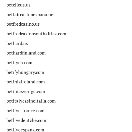
betclicus.us
betfaircasinoespana.net
betfredcasino.us
betfredcasinosouthafrica.com
bethard.us
bethardfinland.com
betifych.com
betifyhungary.com
betiniaireland.com
betiniasverige.com
betitalycasinoitalia.com
betlive-france.com
betlivedeutche.com
betliveespana.com