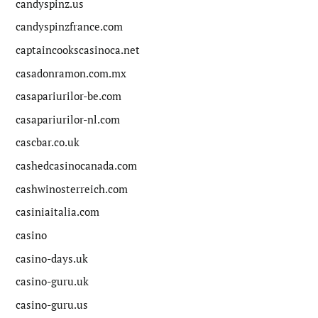
candyspinz.us
candyspinzfrance.com
captaincookscasinoca.net
casadonramon.com.mx
casapariurilor-be.com
casapariurilor-nl.com
cascbar.co.uk
cashedcasinocanada.com
cashwinosterreich.com
casiniaitalia.com
casino
casino-days.uk
casino-guru.uk
casino-guru.us