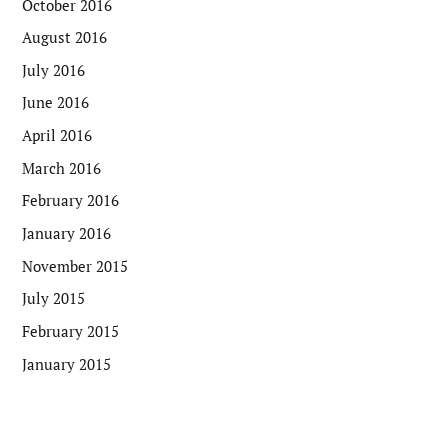
October 2016
August 2016
July 2016
June 2016
April 2016
March 2016
February 2016
January 2016
November 2015
July 2015
February 2015
January 2015