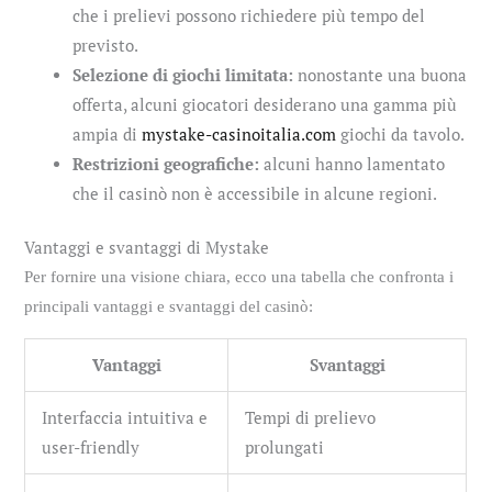
che i prelievi possono richiedere più tempo del
previsto.
Selezione di giochi limitata:
nonostante una buona
offerta, alcuni giocatori desiderano una gamma più
ampia di
mystake-casinoitalia.com
giochi da tavolo.
Restrizioni geografiche:
alcuni hanno lamentato
che il casinò non è accessibile in alcune regioni.
Vantaggi e svantaggi di Mystake
Per fornire una visione chiara, ecco una tabella che confronta i
principali vantaggi e svantaggi del casinò:
Vantaggi
Svantaggi
Interfaccia intuitiva e
Tempi di prelievo
user-friendly
prolungati