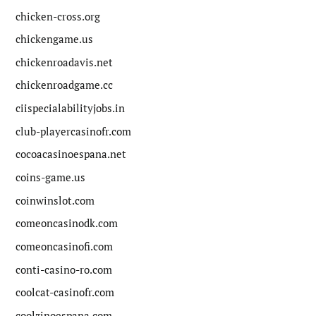
chicken-cross.org
chickengame.us
chickenroadavis.net
chickenroadgame.cc
ciispecialabilityjobs.in
club-playercasinofr.com
cocoacasinoespana.net
coins-game.us
coinwinslot.com
comeoncasinodk.com
comeoncasinofi.com
conti-casino-ro.com
coolcat-casinofr.com
coolzinoespana.com