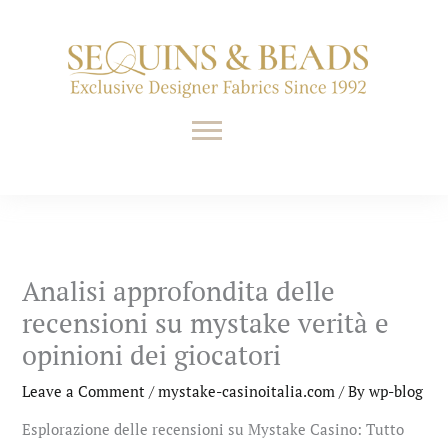
Skip
to
content
Analisi approfondita delle
recensioni su mystake verità e
opinioni dei giocatori
Leave a Comment
/
mystake-casinoitalia.com
/ By
wp-blog
Esplorazione delle recensioni su Mystake Casino: Tutto