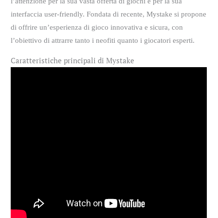
l’attenzione per la sua vasta offerta di giochi e per la sua
interfaccia user-friendly. Fondata di recente, Mystake si propone
di offrire un’esperienza di gioco innovativa e sicura, con
l’obiettivo di attrarre tanto i neofiti quanto i giocatori esperti.
Caratteristiche principali di Mystake