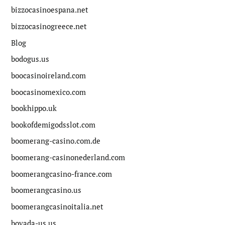
bizzocasinoespana.net
bizzocasinogreece.net
Blog
bodogus.us
boocasinoireland.com
boocasinomexico.com
bookhippo.uk
bookofdemigodsslot.com
boomerang-casino.com.de
boomerang-casinonederland.com
boomerangcasino-france.com
boomerangcasino.us
boomerangcasinoitalia.net
bovada-us.us