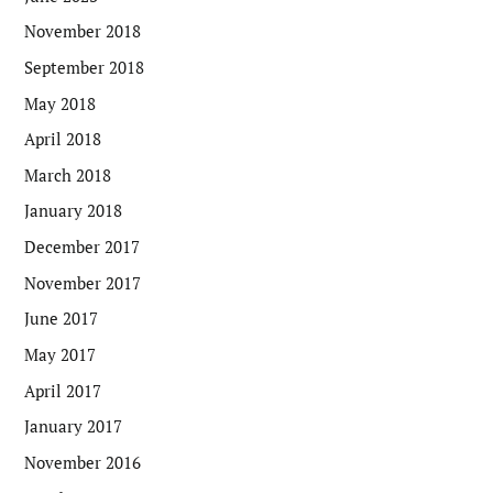
November 2018
September 2018
May 2018
April 2018
March 2018
January 2018
December 2017
November 2017
June 2017
May 2017
April 2017
January 2017
November 2016