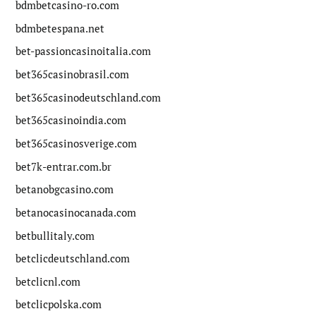
bdmbetcasino-ro.com
bdmbetespana.net
bet-passioncasinoitalia.com
bet365casinobrasil.com
bet365casinodeutschland.com
bet365casinoindia.com
bet365casinosverige.com
bet7k-entrar.com.br
betanobgcasino.com
betanocasinocanada.com
betbullitaly.com
betclicdeutschland.com
betclicnl.com
betclicpolska.com