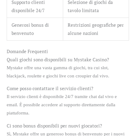
Supporto clienti
Selezione di giochi da
disponibile 24/7
tavolo limitata
Generosi bonus di
Restrizioni geografiche per
benvenuto
alcune nazioni
Domande Frequenti
Quali giochi sono disponibili su Mystake Casino?
Mystake offre una vasta gamma di giochi, tra cui slot,
blackjack, roulette e giochi live con croupier dal vivo.
Come posso contattare il servizio clienti?
Il servizio clienti è disponibile 24/7 tramite chat dal vivo e
email. È possibile accedere al supporto direttamente dalla
piattaforma.
Ci sono bonus disponibili per nuovi giocatori?
Sì, Mystake offre un generoso bonus di benvenuto per i nuovi