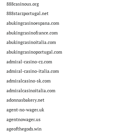
888casinous.org
888starzportugal.net
abukingcasinoespana.com
abukingcasinofrance.com
abukingcasinoitalia.com
abukingcasinoportugal.com
admiral-casino-cz.com
admiral-casino-italia.com
admiralcasino-sk.com
admiralcasinoitalia.com
adonnasbakery.net
agent-no-wager.uk
agentnowager.us
ageofthegods.win