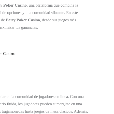
ty Poker Casino
, una plataforma que combina la
d de opciones y una comunidad vibrante. En este
s de
Party Poker Casino
, desde sus juegos más
maximizar tus ganancias.
er Casino
ndar en la comunidad de jugadores en línea. Con una
ario fluida, los jugadores pueden sumergirse en una
s tragamonedas hasta juegos de mesa clásicos. Además,