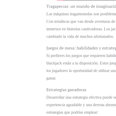
Tragaperras: un mundo de imaginaci
Las máquinas tragamonedas son posibleme
Con temáticas que van desde aventuras de 
inmersos en historias cautivadoras. Los j
cambiado la vida de muchos afortunados.
Juegos de mesa: habilidades y estrate
Si prefieres los juegos que requieren habilid
blackjack están a tu disposición. Estos jue
los jugadores la oportunidad de utilizar un
ganar.
Estrategias ganadoras
Desarrollar una estrategia efectiva puede s
experiencia agradable y una derrota abru
estrategias que podrías emplear: