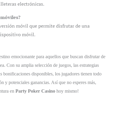
lleteras electrónicas.
 móviles?
versión móvil que permite disfrutar de una
ispositivo móvil.
stino emocionante para aquellos que buscan disfrutar de
ea. Con su amplia selección de juegos, las estrategias
 bonificaciones disponibles, los jugadores tienen todo
ón y potenciales ganancias. Así que no esperes más,
ntura en
Party Poker Casino
hoy mismo!