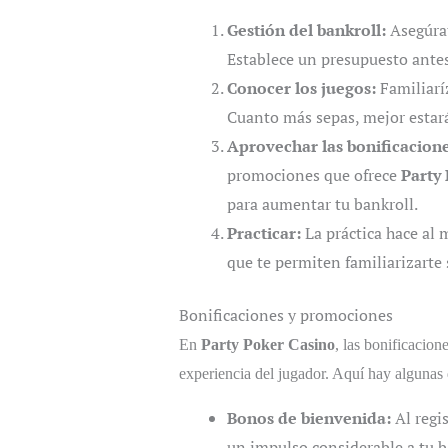
Gestión del bankroll:
Asegúrat
Establece un presupuesto ante
Conocer los juegos:
Familiaríz
Cuanto más sepas, mejor estará
Aprovechar las bonificacione
promociones que ofrece
Party
para aumentar tu bankroll.
Practicar:
La práctica hace al 
que te permiten familiarizarte s
Bonificaciones y promociones
En
Party Poker Casino
, las bonificacio
experiencia del jugador. Aquí hay algunas
Bonos de bienvenida:
Al regis
un impulso considerable a tu b