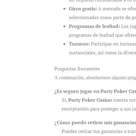
Giros gratis:
A menudo se ofre
seleccionadas como parte de p
Programas de lealtad:
Los jug
programas de lealtad que ofre
Torneos:
Participar en torneos
sustanciales, así como la diver
Preguntas frecuentes
A continuación, abordaremos algunas preg
¿Es seguro jugar en Party Poker Ca
Sí,
Party Poker Casino
cuenta con 
encriptación para proteger a sus j
¿Cómo puedo retirar mis ganancia
Puedes retirar tus ganancias a tra