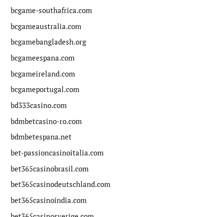
bcgame-southafrica.com
bcgameaustralia.com
bcgamebangladesh.org
bcgameespana.com
bcgameireland.com
bcgameportugal.com
bd333casino.com
bdmbetcasino-ro.com
bdmbetespana.net
bet-passioncasinoitalia.com
bet365casinobrasil.com
bet365casinodeutschland.com
bet365casinoindia.com
bet365casinosverige.com