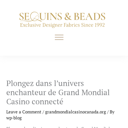
Skip
to
content
Plongez dans l’univers
enchanteur de Grand Mondial
Casino connecté
Leave a Comment
/
grandmondialcasinocanada.org
/ By
wp-blog