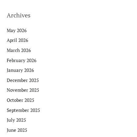
Archives
May 2026
April 2026
March 2026
February 2026
January 2026
December 2025
November 2025
October 2025
September 2025
July 2025
June 2025