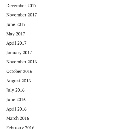
December 2017
November 2017
June 2017
May 2017
April 2017
January 2017
November 2016
October 2016
August 2016
July 2016
June 2016
April 2016
March 2016
February 2016