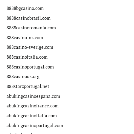
8888bgcasino.com
8888casinobrasil.com
8888casinoromania.com
888casino-nz.com
888casino-sverige.com
888casinoitalia.com
888casinoportugal.com
888casinous.org
888starzportugal.net
abukingcasinoespana.com
abukingcasinofrance.com
abukingcasinoitalia.com
abukingcasinoportugal.com