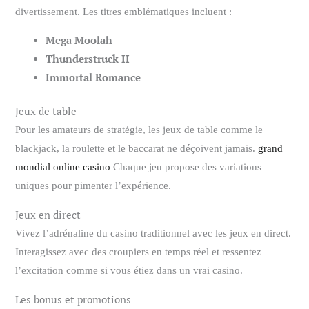
divertissement. Les titres emblématiques incluent :
Mega Moolah
Thunderstruck II
Immortal Romance
Jeux de table
Pour les amateurs de stratégie, les jeux de table comme le
blackjack, la roulette et le baccarat ne déçoivent jamais.
grand
mondial online casino
Chaque jeu propose des variations
uniques pour pimenter l’expérience.
Jeux en direct
Vivez l’adrénaline du casino traditionnel avec les jeux en direct.
Interagissez avec des croupiers en temps réel et ressentez
l’excitation comme si vous étiez dans un vrai casino.
Les bonus et promotions