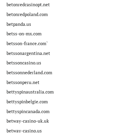
betonredcasinopt.net
betonredpoland.com
betpanda.us
betss-on-mx.com
betsson-france.com`
betssonargentina.net
betssoncasino.us
betssonnederland.com
betssonperu.net
bettyspinaustralia.com
bettyspinbelgie.com
bettyspincanada.com
betway-casino-uk.uk
betway-casino.us