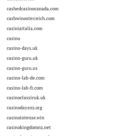
cashedcasinocanada.com
cashwinosterreich.com
casiniaitalia.com
casino
casino-days.uk
casino-guru.uk
casino-guru.us
casino-lab-de.com
casino-lab-fr.com
casinoclassicuk.uk
casinodaysnz.org
casinointense.win
casinokingdomnz.net