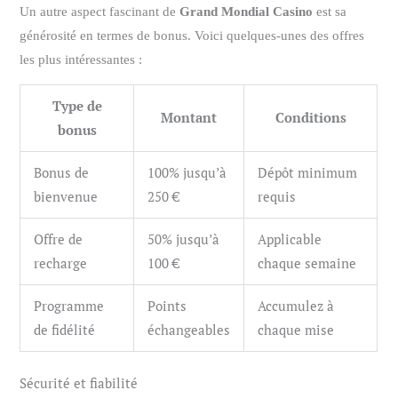
Un autre aspect fascinant de
Grand Mondial Casino
est sa
générosité en termes de bonus. Voici quelques-unes des offres
les plus intéressantes :
Type de
Montant
Conditions
bonus
Bonus de
100% jusqu’à
Dépôt minimum
bienvenue
250 €
requis
Offre de
50% jusqu’à
Applicable
recharge
100 €
chaque semaine
Programme
Points
Accumulez à
de fidélité
échangeables
chaque mise
Sécurité et fiabilité