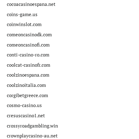
cocoacasinoespana.net
coins-game.us
coinwinslot.com
comeoncasinodk.com
comeoncasinofi.com
conti-casino-ro.com
coolcat-casinofr.com
coolzinoespana.com
coolzinoitalia.com
corgibetgreece.com
cosmo-casino.us
cresuscasino1.net
crossyroadgambling.win
crownplaycasino-au.net