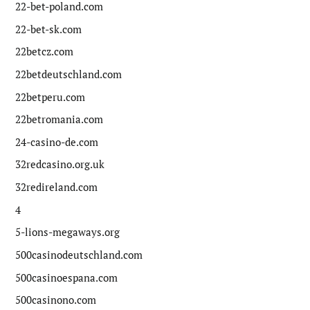
22-bet-poland.com
22-bet-sk.com
22betcz.com
22betdeutschland.com
22betperu.com
22betromania.com
24-casino-de.com
32redcasino.org.uk
32redireland.com
4
5-lions-megaways.org
500casinodeutschland.com
500casinoespana.com
500casinono.com