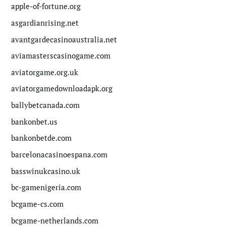
apple-of-fortune.org
asgardianrising.net
avantgardecasinoaustralia.net
aviamasterscasinogame.com
aviatorgame.org.uk
aviatorgamedownloadapk.org
ballybetcanada.com
bankonbet.us
bankonbetde.com
barcelonacasinoespana.com
basswinukcasino.uk
bc-gamenigeria.com
bcgame-cs.com
bcgame-netherlands.com