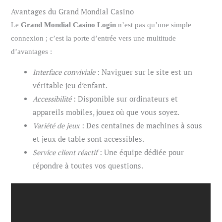
Avantages du Grand Mondial Casino
Le
Grand Mondial Casino Login
n’est pas qu’une simple
connexion ; c’est la porte d’entrée vers une multitude
d’avantages :
Interface conviviale
: Naviguer sur le site est un
véritable jeu d’enfant.
Accessibilité
: Disponible sur ordinateurs et
appareils mobiles, jouez où que vous soyez.
Variété de jeux
: Des centaines de machines à sous
et jeux de table sont accessibles.
Service client réactif
: Une équipe dédiée pour
répondre à toutes vos questions.