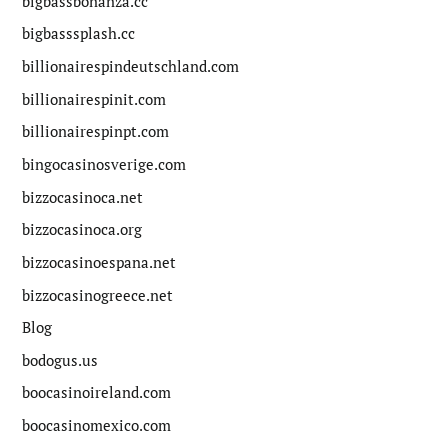
bigbassbonanza.cc
bigbasssplash.cc
billionairespindeutschland.com
billionairespinit.com
billionairespinpt.com
bingocasinosverige.com
bizzocasinoca.net
bizzocasinoca.org
bizzocasinoespana.net
bizzocasinogreece.net
Blog
bodogus.us
boocasinoireland.com
boocasinomexico.com