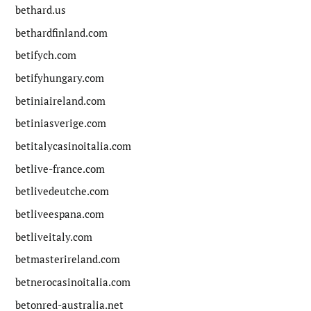
bethard.us
bethardfinland.com
betifych.com
betifyhungary.com
betiniaireland.com
betiniasverige.com
betitalycasinoitalia.com
betlive-france.com
betlivedeutche.com
betliveespana.com
betliveitaly.com
betmasterireland.com
betnerocasinoitalia.com
betonred-australia.net