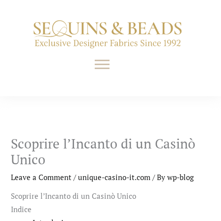
Skip
to
content
Scoprire l’Incanto di un Casinò
Unico
Leave a Comment
/
unique-casino-it.com
/ By
wp-blog
Scoprire l’Incanto di un Casinò Unico
Indice