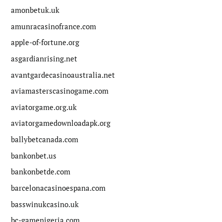
amonbetuk.uk
amunracasinofrance.com
apple-of-fortune.org
asgardianrising.net
avantgardecasinoaustralia.net
aviamasterscasinogame.com
aviatorgame.org.uk
aviatorgamedownloadapk.org
ballybetcanada.com
bankonbet.us
bankonbetde.com
barcelonacasinoespana.com
basswinukcasino.uk
bc-gamenigeria.com