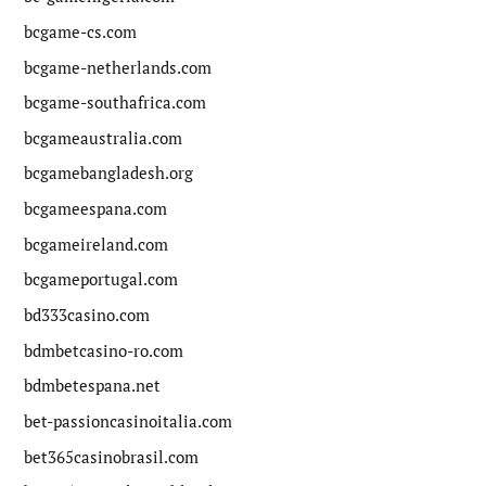
bcgame-cs.com
bcgame-netherlands.com
bcgame-southafrica.com
bcgameaustralia.com
bcgamebangladesh.org
bcgameespana.com
bcgameireland.com
bcgameportugal.com
bd333casino.com
bdmbetcasino-ro.com
bdmbetespana.net
bet-passioncasinoitalia.com
bet365casinobrasil.com