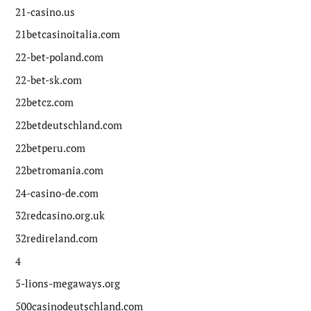
21-casino.us
21betcasinoitalia.com
22-bet-poland.com
22-bet-sk.com
22betcz.com
22betdeutschland.com
22betperu.com
22betromania.com
24-casino-de.com
32redcasino.org.uk
32redireland.com
4
5-lions-megaways.org
500casinodeutschland.com