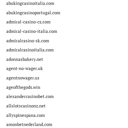
abukingcasinoitalia.com
abukingcasinoportugal.com
admiral-casino-cz.com
admiral-casino-italia.com
admiralcasino-sk.com
admiralcasinoitalia.com
adonnasbakery.net
agent-no-wager.uk
agentnowager.us
ageofthegods.win
alexandercasinobet.com
allslotscasinonz.net
allyspinespana.com
amonbetnederland.com