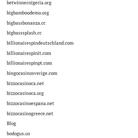
betwinnernigeria.org
bigbamboodemo.org
bigbassbonanza.cc
bigbasssplash.cc
billionairespindeutschland.com
billionairespinit.com
billionairespinpt.com
bingocasinosverige.com
bizzocasinoca.net
bizzocasinoca.org
bizzocasinoespana.net
bizzocasinogreece.net
Blog
bodogus.us