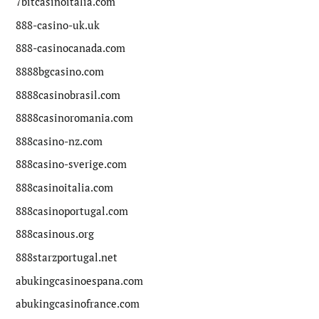
7bitcasinoitalia.com
888-casino-uk.uk
888-casinocanada.com
8888bgcasino.com
8888casinobrasil.com
8888casinoromania.com
888casino-nz.com
888casino-sverige.com
888casinoitalia.com
888casinoportugal.com
888casinous.org
888starzportugal.net
abukingcasinoespana.com
abukingcasinofrance.com