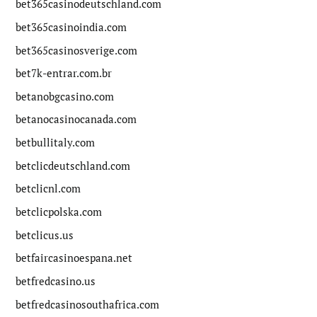
bet365casinodeutschland.com
bet365casinoindia.com
bet365casinosverige.com
bet7k-entrar.com.br
betanobgcasino.com
betanocasinocanada.com
betbullitaly.com
betclicdeutschland.com
betclicnl.com
betclicpolska.com
betclicus.us
betfaircasinoespana.net
betfredcasino.us
betfredcasinosouthafrica.com